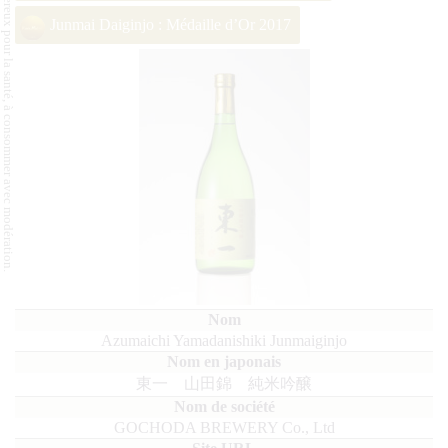
L'abus d'alcool est dangereux pour la santé, à consommer avec modération.
Junmai Daiginjo : Médaille d’Or 2017
Azumaichi Yamadanishiki Junmaiginjo
東一 山田錦 純米吟醸
GOCHODA BREWERY Co., Ltd