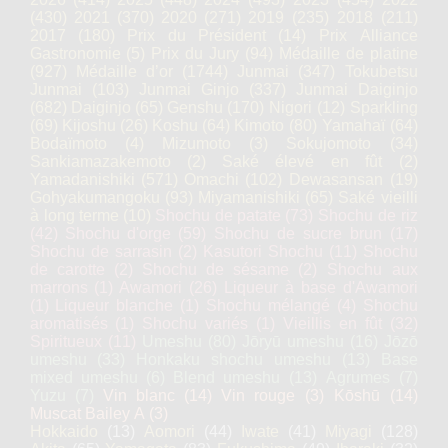
(430)
2021
(370)
2020
(271)
2019
(235)
2018
(211)
2017
(180)
Prix du Président
(14)
Prix Alliance
Gastronomie
(5)
Prix du Jury
(94)
Médaille de platine
(927)
Médaille d’or
(1744)
Junmai
(347)
Tokubetsu
Junmai
(103)
Junmai Ginjo
(337)
Junmai Daiginjo
(682)
Daiginjo
(65)
Genshu
(170)
Nigori
(12)
Sparkling
(69)
Kijoshu
(26)
Koshu
(64)
Kimoto
(80)
Yamahaï
(64)
Bodaïmoto
(4)
Mizumoto
(3)
Sokujomoto
(34)
Sankiamazakemoto
(2)
Saké élevé en fût
(2)
Yamadanishiki
(571)
Omachi
(102)
Dewasansan
(19)
Gohyakumangoku
(93)
Miyamanishiki
(65)
Saké vieilli
à long terme
(10)
Shochu de patate
(73)
Shochu de riz
(42)
Shochu d'orge
(59)
Shochu de sucre brun
(17)
Shochu de sarrasin
(2)
Kasutori Shochu
(11)
Shochu
de carotte
(2)
Shochu de sésame
(2)
Shochu aux
marrons
(1)
Awamori
(26)
Liqueur à base d'Awamori
(1)
Liqueur blanche
(1)
Shochu mélangé
(4)
Shochu
aromatisés
(1)
Shochu variés
(1)
Vieillis en fût
(32)
Spiritueux
(11)
Umeshu
(80)
Jōryū umeshu
(16)
Jōzō
umeshu
(33)
Honkaku shochu umeshu
(13)
Base
mixed umeshu
(6)
Blend umeshu
(13)
Agrumes
(7)
Yuzu
(7)
Vin blanc
(14)
Vin rouge
(3)
Kōshū
(14)
Muscat Bailey A
(3)
Hokkaido
(13)
Aomori
(44)
Iwate
(41)
Miyagi
(128)