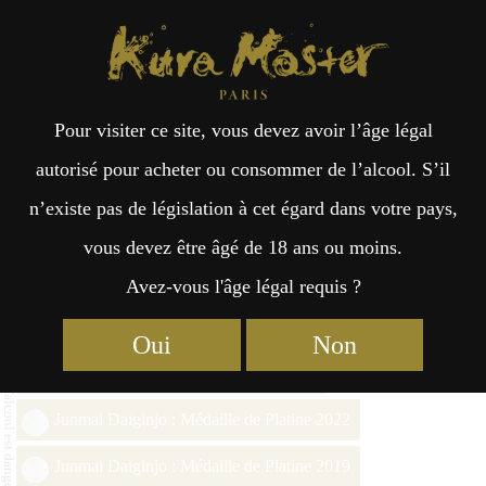
Kura Master Paris
Recherche
Kuramoto
Points de vente
Fr
日
Pour visiter ce site, vous devez avoir l’âge légal
an
本
Azumaichi Yamadanishiki
autorisé pour acheter ou consommer de l’alcool. S’il
Junmaiginjo
n’existe pas de législation à cet égard dans votre pays,
çai
語
vous devez être âgé de 18 ans ou moins.
Avez-vous l'âge légal requis ?
s
Junmai Daiginjo (36% – 50%) Médaille d’Or 2026
Oui
Non
Junmai Daiginjo : Médaille d’Or 2023
Junmai Daiginjo : Médaille de Platine 2022
Junmai Daiginjo : Médaille de Platine 2019