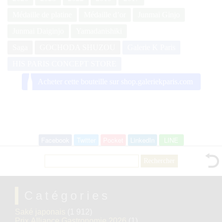
Médaille de platine
Médaille d’or
Junmai Ginjo
Junmai Daiginjo
Yamadanishiki
Saga
GOCHODA SHUZOU
Galerie K Paris
HIS PARIS CONCEPT STORE
Acheter cette bouteille sur shop.galeriekparis.com
Facebook
Twitter
Pocket
LinkedIn
LINE
Rechercher :
Catégories
Saké japonais
(1 912)
Prix Alliance Gastronomie 2026
(1)