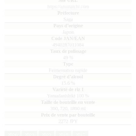
https://azumaichi.com
Saga
Japon
4940287011084
49
%
Fermentation rapide
15.6
%
Yamadanishiki
100
300, 720, 1800
ml
2272 JPY
2026
2023
2022
2019
2017