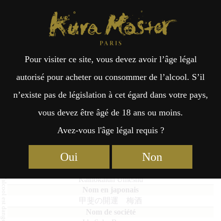
Kura Master Paris
Recherche
Kuramoto
Points de vente
Fr
日
Pour visiter ce site, vous devez avoir l’âge légal
an
本
Kainokaiun Umeshu
autorisé pour acheter ou consommer de l’alcool. S’il
n’existe pas de législation à cet égard dans votre pays,
çai
語
vous devez être âgé de 18 ans ou moins.
Avez-vous l'âge légal requis ?
Top 3 Umeshu 2024
Finalistes d'Umeshu 2024
s
Umeshu : Médaille de Platine 2024
Oui
Non
Kainokaiun Umeshu
甲斐の開運 梅酒