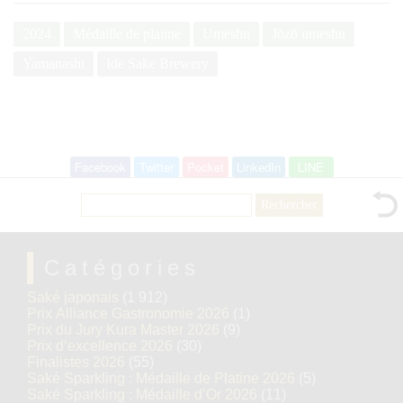
2024
Médaille de platine
Umeshu
Jōzō umeshu
Yamanashi
Ide Sake Brewery
Facebook
Twitter
Pocket
LinkedIn
LINE
Rechercher :
Catégories
Saké japonais
(1 912)
Prix Alliance Gastronomie 2026
(1)
Prix du Jury Kura Master 2026
(9)
Prix d’excellence 2026
(30)
Finalistes 2026
(55)
Saké Sparkling : Médaille de Platine 2026
(5)
Saké Sparkling : Médaille d’Or 2026
(11)