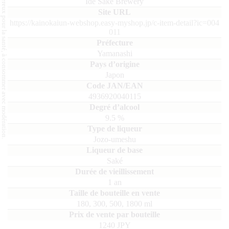
L'abus d'alcool est dangereux pour la santé, à consommer avec modération.
Ide Sake Brewery
https://kainokaiun-webshop.easy-myshop.jp/c-item-detail?ic=004
011
Yamanashi
Japon
4936920040115
9.5
%
Jozo-umeshu
Saké
1 an
180, 300, 500, 1800
ml
1240 JPY