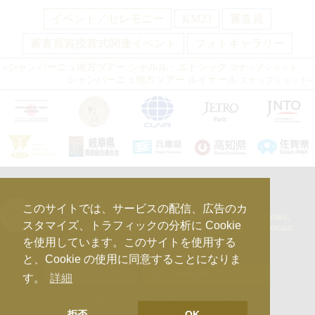
イベント／セレモニー
KM23
審査員
審査員賞授賞式関連イベント
フォトギャラリー
«
シャンパーニュ地方ツアー
シャルル・エドシック
スナップショット
シャンパーニュ地方ツアー
ルイナール
»
スナップショット
kura_master_fr
このサイトでは、サービスの配信、広告のカ
【10e édition : le 27 avril 2026】
Concours de Sakés japonais,
スタマイズ、トラフィックの分析に Cookie
d’Honkaku Shochu & Awamori, de Liqueurs et de Vins japonais.
を使用しています。このサイトを使用する
と、Cookie の使用に同意することになりま
さらに読み込む...
Instagram でフォロー
す。
詳細
未成年者の飲酒は法律で禁じられています。
拒否
OK