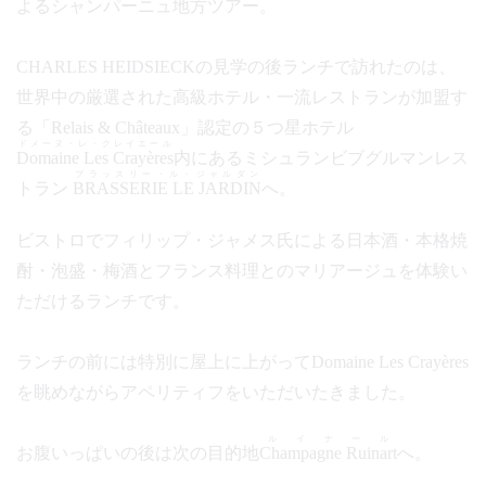
よるシャンパーニュ地方ツアー。
CHARLES HEIDSIECKの見学の後ランチで訪れたのは、
世界中の厳選された高級ホテル・一流レストランが加盟す
る「Relais & Châteaux」認定の５つ星ホテル
ドメーヌ・レ・クレイエール
Domaine Les Crayères
内にあるミシュランビブグルマンレス
ブラッスリー・ル・ジャルダン
トラン
BRASSERIE LE JARDIN
へ。
ビストロでフィリップ・ジャメス氏による日本酒・本格焼
酎・泡盛・梅酒とフランス料理とのマリアージュを体験い
ただけるランチです。
ランチの前には特別に屋上に上がってDomaine Les Crayères
を眺めながらアペリティフをいただいたきました。
ルイナール
お腹いっぱいの後は次の目的地
Champagne Ruinart
へ。