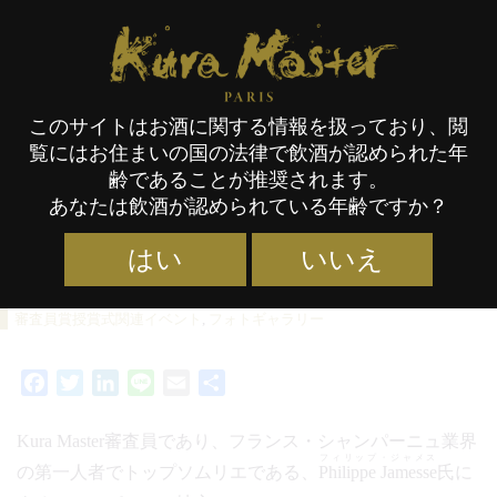
Kura Master Paris
このサイトはお酒に関する情報を扱っており、閲
覧にはお住まいの国の法律で飲酒が認められた年
シャンパーニュ地方ツアー ブ
齢であることが推奨されます。
あなたは飲酒が認められている年齢ですか？
ラッスリー・ル・ジャルダン
スナップショット
はい
いいえ
カテゴリー :
イベント／セレモニー
タグ :
KM23
,
審査員
,
29/10/2023
審査員賞授賞式関連イベント
,
フォトギャラリー
Facebook
Twitter
LinkedIn
Line
Email
共
有
Kura Master審査員であり、フランス・シャンパーニュ業界
フィリップ・ジャメス
の第一人者でトップソムリエである、
Philippe Jamesse
氏に