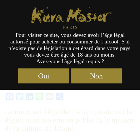
Kura Master Paris
Pour visiter ce site, vous devez avoir l’âge légal
autorisé pour acheter ou consommer de l’alcool. S’il
Le symposium et la dégustation
n’existe pas de législation à cet égard dans votre pays,
vous devez être âgé de 18 ans ou moins.
Avez-vous l'âge légal requis ?
Kura Master 2019
Catégories :
Activité
,
Actualités
Étiquettes :
2019
,
15/08/2019
Oui
Non
dégustation
,
Maison de la Culture du Japon à Paris
Facebook
Twitter
LinkedIn
Line
Email
Partager
Le mercredi 10 juillet, le symposium et la
dégustation ouverte au public (à la maison
de la culture du Japon)