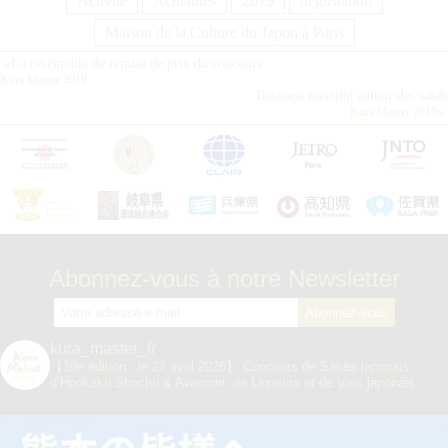
Activité
Actualités
2019
dégustation
Maison de la Culture du Japon à Paris
«
La cérémonie de remise de prix du concours
Kura Master 2019
Business meeting autour des sakés
»
Kura Master 2019
Abonnez-vous à notre Newsletter
kura_master_fr
【10e édition : le 27 avril 2026】
Concours de Sakés japonais,
d’Honkaku Shochu & Awamori, de Liqueurs et de Vins japonais.