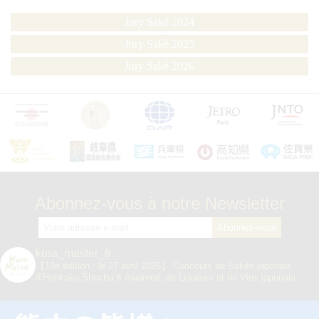
Jury Saké 2024
Jury Saké 2025
Jury Saké 2026
Abonnez-vous à notre Newsletter
kura_master_fr
【10e édition : le 27 avril 2026】
Concours de Sakés japonais,
d’Honkaku Shochu & Awamori, de Liqueurs et de Vins japonais.