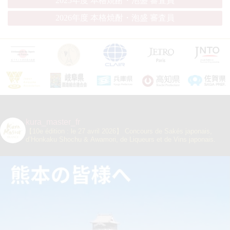
2025年度 本格焼酎・泡盛 審査員
2026年度 本格焼酎・泡盛 審査員
kura_master_fr
【10e édition : le 27 avril 2026】
Concours de Sakés japonais,
d’Honkaku Shochu & Awamori, de Liqueurs et de Vins japonais.