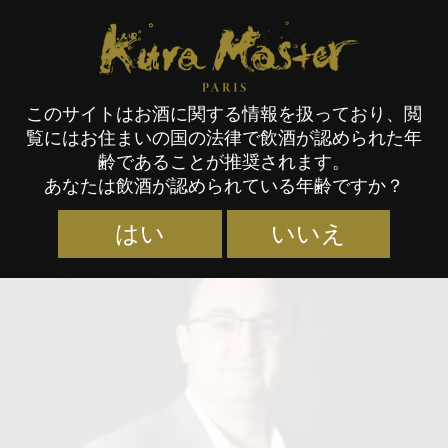
Kura Master Paris
このサイトはお酒に関する情報を扱っており、閲
覧にはお住まいの国の法律で飲酒が認められた年
審査員
齢であることが推奨されます。
あなたは飲酒が認められている年齢ですか？
はい
いいえ