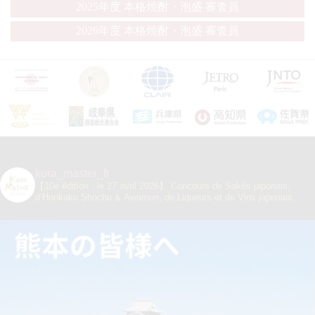
2025年度 本格焼酎・泡盛 審査員
2026年度 本格焼酎・泡盛 審査員
kura_master_fr
【10e édition : le 27 avril 2026】
Concours de Sakés japonais,
d’Honkaku Shochu & Awamori, de Liqueurs et de Vins japonais.