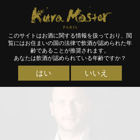
Kura Master Paris
このサイトはお酒に関する情報を扱っており、閲
覧にはお住まいの国の法律で飲酒が認められた年
審査員
齢であることが推奨されます。
あなたは飲酒が認められている年齢ですか？
はい
いいえ