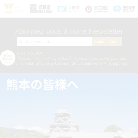
Abonnez-vous à notre Newsletter
kura_master_fr
【10e édition : le 27 avril 2026】
Concours de Sakés japonais,
d’Honkaku Shochu & Awamori, de Liqueurs et de Vins japonais.