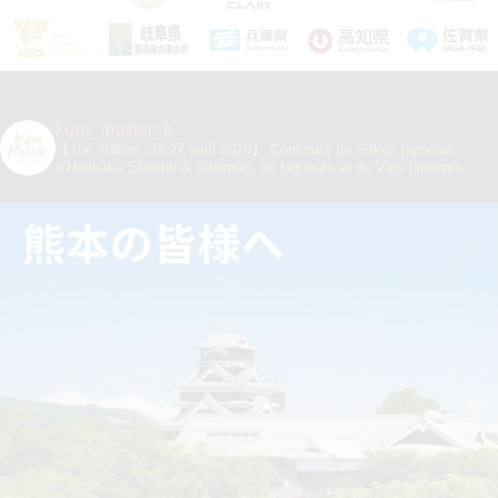
kura_master_fr
【10e édition : le 27 avril 2026】
Concours de Sakés japonais,
d’Honkaku Shochu & Awamori, de Liqueurs et de Vins japonais.