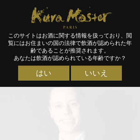
Kura Master Paris
このサイトはお酒に関する情報を扱っており、閲
覧にはお住まいの国の法律で飲酒が認められた年
審査員
齢であることが推奨されます。
あなたは飲酒が認められている年齢ですか？
はい
いいえ