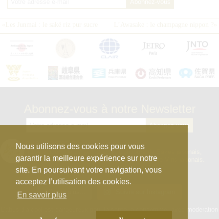
«
Les Junmai : le saké riz pur sucre
L’Awasake : le champagne nippon ?
»
Abonnez-vous à notre Newsletter
kura_master_fr
Nous utilisons des cookies pour vous
【10e édition : le 27 avril 2026】
Concours de Sakés japonais,
garantir la meilleure expérience sur notre
d’Honkaku Shochu & Awamori, de Liqueurs et de Vins japonais.
site. En poursuivant votre navigation, vous
acceptez l’utilisation des cookies.
Afficher plus...
Suivre sur Instagram
En savoir plus
L’abus d’alcool est dangeureux pour la santé, à consommer avec moderation