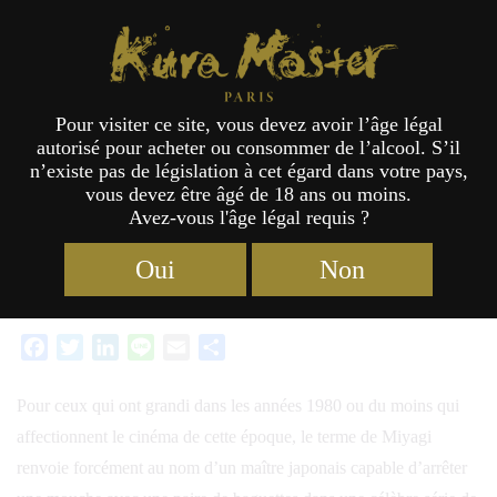
KURA GAZETTE
Kura Master Paris
Pour visiter ce site, vous devez avoir l’âge légal
Maison Ichinokura : 4 maîtres pour
autorisé pour acheter ou consommer de l’alcool. S’il
n’existe pas de législation à cet égard dans votre pays,
Miyagi ?
vous devez être âgé de 18 ans ou moins.
Avez-vous l'âge légal requis ?
Oui
Non
17/01/2024 18:01
Facebook
Twitter
LinkedIn
Line
Email
Partager
Pour ceux qui ont grandi dans les années 1980 ou du moins qui
affectionnent le cinéma de cette époque, le terme de Miyagi
renvoie forcément au nom d’un maître japonais capable d’arrêter