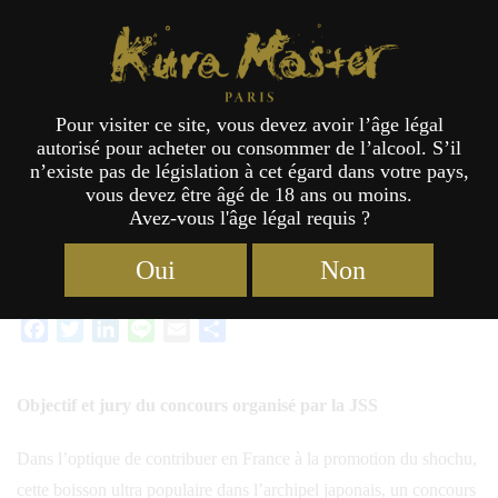
KURA GAZETTE
Kura Master Paris
Pour visiter ce site, vous devez avoir l’âge légal
Le concours Shochu Challenge
autorisé pour acheter ou consommer de l’alcool. S’il
n’existe pas de législation à cet égard dans votre pays,
vous devez être âgé de 18 ans ou moins.
Avez-vous l'âge légal requis ?
Oui
Non
Catégories :
Événements
17/03/2025 16:03
Facebook
Twitter
LinkedIn
Line
Email
Partager
Objectif et jury du concours organisé par la JSS
Dans l’optique de contribuer en France à la promotion du shochu,
cette boisson ultra populaire dans l’archipel japonais, un concours