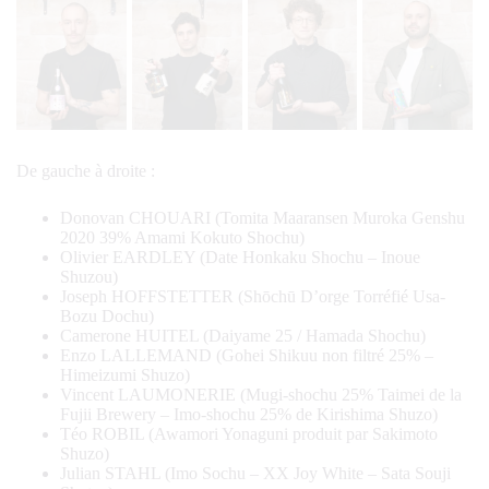
De gauche à droite :
Donovan CHOUARI (Tomita Maaransen Muroka Genshu
2020 39% Amami Kokuto Shochu)
Olivier EARDLEY (Date Honkaku Shochu – Inoue
Shuzou)
Joseph HOFFSTETTER (Shōchū D’orge Torréfié Usa-
Bozu Dochu)
Camerone HUITEL (Daiyame 25 / Hamada Shochu)
Enzo LALLEMAND (Gohei Shikuu non filtré 25% –
Himeizumi Shuzo)
Vincent LAUMONERIE (Mugi-shochu 25% Taimei de la
Fujii Brewery – Imo-shochu 25% de Kirishima Shuzo)
Téo ROBIL (Awamori Yonaguni produit par Sakimoto
Shuzo)
Julian STAHL (Imo Sochu – XX Joy White – Sata Souji