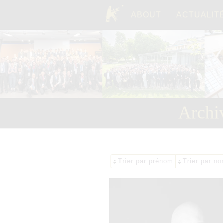
ABOUT
ACTUALIT
TOP
Archi
Trier par prénom
Trier par no