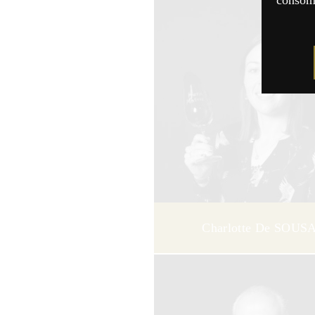
consomm
Charlotte De SOUS