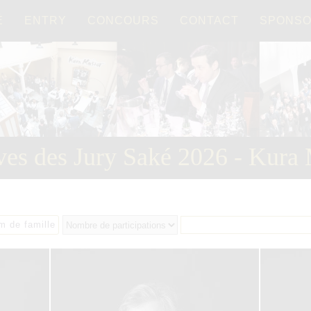
É
ENTRY
CONCOURS
CONTACT
SPONS
Français
日本語
ves des Jury Saké 2026 - Kura 
m de famille