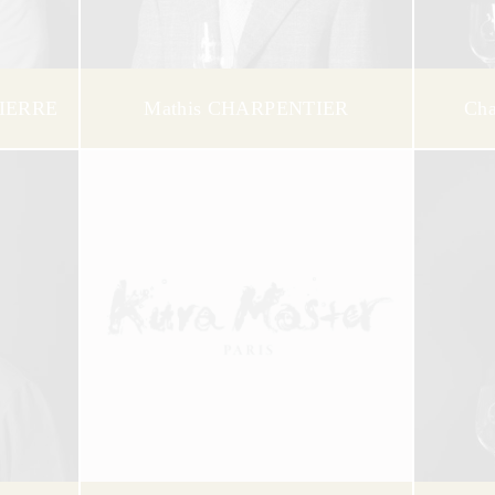
IERRE
Mathis CHARPENTIER
Ch