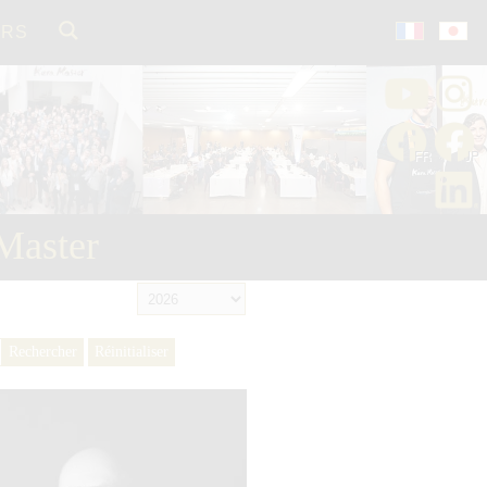
ORS
Master