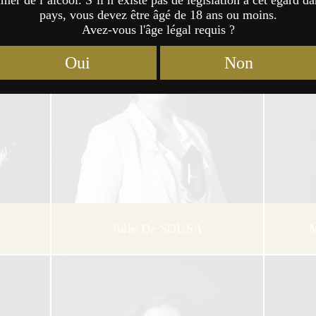
er de l’alcool. S’il n’existe pas de législation à cet égard da
pays, vous devez être âgé de 18 ans ou moins.
Avez-vous l'âge légal requis ?
Oui
Non
A
Julie De SOUSA
M