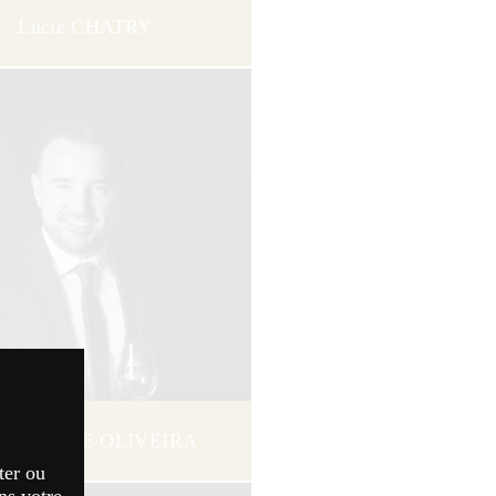
Lucie CHATRY
illaume DE OLIVEIRA
ter ou