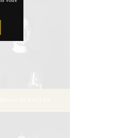
ns votre
atthieu DI NACERA