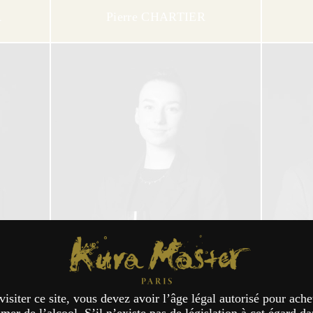
R
Pierre CHARTIER
Kura Master Paris
R
Constance DALLAIS
Gu
visiter ce site, vous devez avoir l’âge légal autorisé pour ache