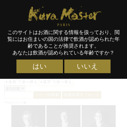
Kura Master Paris
このサイトはお酒に関する情報を扱っており、閲
覧にはお住まいの国の法律で飲酒が認められた年
2026年度 日本酒 審査員 アーカ
齢であることが推奨されます。
あなたは飲酒が認められている年齢ですか？
イブ - Kura Master
はい
いいえ
*
*
名前
で並べ替え
苗字
で並べ替え