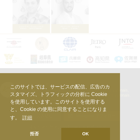
kura_master_fr
このサイトでは、サービスの配信、広告のカ
【10e édition : le 27 avril 2026】
Concours de Sakés japonais,
スタマイズ、トラフィックの分析に Cookie
d’Honkaku Shochu & Awamori, de Liqueurs et de Vins japonais.
アントニー・ユボー
を使用しています。このサイトを使用する
Anthony HUBAULT
と、Cookie の使用に同意することになりま
さらに読み込む...
Instagram でフォロー
す。
詳細
未成年者の飲酒は法律で禁じられています。
拒否
OK