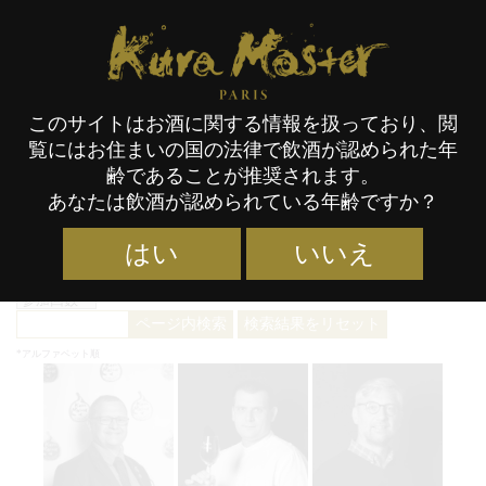
Kura Master Paris
このサイトはお酒に関する情報を扱っており、閲
覧にはお住まいの国の法律で飲酒が認められた年
Kura Master 2018年度審査員
齢であることが推奨されます。
あなたは飲酒が認められている年齢ですか？
はい
いいえ
*
*
名前
で並べ替え
苗字
で並べ替え