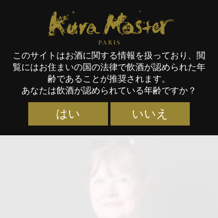
Kura Master Paris
このサイトはお酒に関する情報を扱っており、閲
覧にはお住まいの国の法律で飲酒が認められた年
審査員
齢であることが推奨されます。
あなたは飲酒が認められている年齢ですか？
はい
いいえ