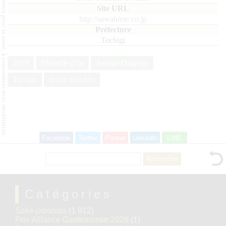
L'abus d'alcool est dangereux pour la santé, à consommer avec modération.
http://sawahime.co.jp
Tochigi
2019
Médaille d’or
Junmai Daiginjo
Tochigi
Inoue Seikichi
Facebook
Twitter
Pocket
LinkedIn
LINE
Rechercher :
Catégories
Saké japonais
(1 912)
Prix Alliance Gastronomie 2026
(1)