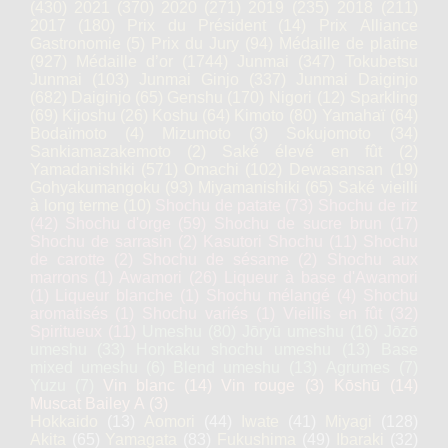
(430)
2021
(370)
2020
(271)
2019
(235)
2018
(211)
2017
(180)
Prix du Président
(14)
Prix Alliance
Gastronomie
(5)
Prix du Jury
(94)
Médaille de platine
(927)
Médaille d’or
(1744)
Junmai
(347)
Tokubetsu
Junmai
(103)
Junmai Ginjo
(337)
Junmai Daiginjo
(682)
Daiginjo
(65)
Genshu
(170)
Nigori
(12)
Sparkling
(69)
Kijoshu
(26)
Koshu
(64)
Kimoto
(80)
Yamahaï
(64)
Bodaïmoto
(4)
Mizumoto
(3)
Sokujomoto
(34)
Sankiamazakemoto
(2)
Saké élevé en fût
(2)
Yamadanishiki
(571)
Omachi
(102)
Dewasansan
(19)
Gohyakumangoku
(93)
Miyamanishiki
(65)
Saké vieilli
à long terme
(10)
Shochu de patate
(73)
Shochu de riz
(42)
Shochu d'orge
(59)
Shochu de sucre brun
(17)
Shochu de sarrasin
(2)
Kasutori Shochu
(11)
Shochu
de carotte
(2)
Shochu de sésame
(2)
Shochu aux
marrons
(1)
Awamori
(26)
Liqueur à base d'Awamori
(1)
Liqueur blanche
(1)
Shochu mélangé
(4)
Shochu
aromatisés
(1)
Shochu variés
(1)
Vieillis en fût
(32)
Spiritueux
(11)
Umeshu
(80)
Jōryū umeshu
(16)
Jōzō
umeshu
(33)
Honkaku shochu umeshu
(13)
Base
mixed umeshu
(6)
Blend umeshu
(13)
Agrumes
(7)
Yuzu
(7)
Vin blanc
(14)
Vin rouge
(3)
Kōshū
(14)
Muscat Bailey A
(3)
Hokkaido
(13)
Aomori
(44)
Iwate
(41)
Miyagi
(128)
Akita
(65)
Yamagata
(83)
Fukushima
(49)
Ibaraki
(32)