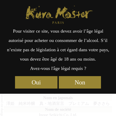
Kura Master Paris
Recherche
Kuramoto
Points de vente
Fr
日
Pour visiter ce site, vous devez avoir l’âge légal
an
本
Sawahime Junmai Ginjo Premium
autorisé pour acheter ou consommer de l’alcool. S’il
« Yume-Sasara »
n’existe pas de législation à cet égard dans votre pays,
çai
語
vous devez être âgé de 18 ans ou moins.
Avez-vous l'âge légal requis ?
s
Junmai Daiginjo : Médaille d’Or 2019
Oui
Non
Sawahime Junmai Ginjo Premium "Yume-Sasara"
澤姫 純米吟醸 真・地酒宣言 プレミアム 夢ささら
Inoue Seikichi Co.,Ltd.