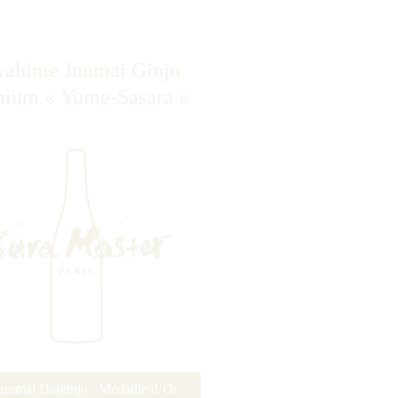
ahime Junmai Ginjo
ium « Yume-Sasara »
Junmai Daiginjo : Médaille d’Or