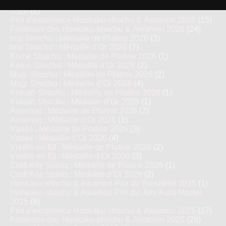
Honkaku-shochu & Awamori Prix du Jury Kura Master
2026
(8)
Prix d'excellence Honkaku-shochu & Awamori 2026
(15)
Finalistes des Honkaku-shochu & Awamori 2026
(24)
Imo Shochu : Médaille de Platine 2026
(3)
Imo Shochu : Médaille d’Or 2026
(7)
Komé Shochu : Médaille de Platine 2026
(1)
Komé Shochu : Médaille d’Or 2026
(2)
Mugi Shochu : Médaille de Platine 2026
(2)
Mugi Shochu : Médaille d’Or 2026
(4)
Kokutō Shochu : Médaille de Platine 2026
(1)
Kokutō Shochu : Médaille d’Or 2026
(1)
Awamori : Médaille de Platine 2026
(2)
Awamori : Médaille d’Or 2026
(1)
Variés : Médaille de Platine 2026
(3)
Variés : Médaille d’Or 2026
(4)
Vieillis en fût : Médaille de Platine 2026
(2)
Vieillis en fût : Médaille d’Or 2026
(3)
Craft Kōji Spirits : Médaille de Platine 2026
(1)
Craft Kōji Spirits : Médaille d’Or 2026
(2)
Honkaku-shochu & Awamori Prix du Président 2025
(1)
Honkaku-shochu & Awamori Prix du Jury Kura Master
2025
(8)
Prix d'excellence Honkaku-shochu & Awamori 2025
(17)
Finalistes des Honkaku-shochu & Awamori 2025
(28)