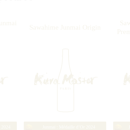
Junmai
Saw
Sawahime Junmai Origin
Prem
e 2024
Junmai : Médaille d’Or 2024