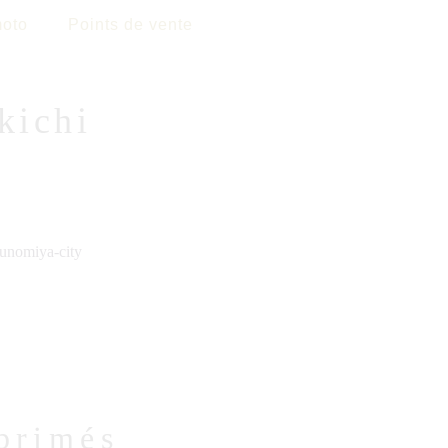
oto
Points de vente
kichi
unomiya-city
primés