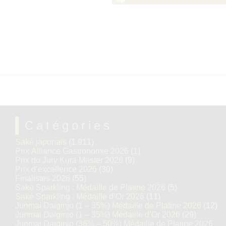
Catégories
Saké japonais
(1 911)
Prix Alliance Gastronomie 2026
(1)
Prix du Jury Kura Master 2026
(9)
Prix d’excellence 2026
(30)
Finalistes 2026
(55)
Saké Sparkling : Médaille de Platine 2026
(5)
Saké Sparkling : Médaille d’Or 2026
(11)
Junmai Daiginjo (1 – 35%) Médaille de Platine 2026
(12)
Junmai Daiginjo (1 – 35%) Médaille d’Or 2026
(29)
Junmai Daiginjo (36% – 50%) Médaille de Platine 2026