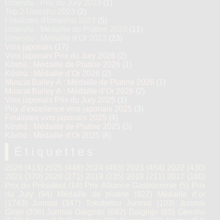
Umeshu : Prix du Jury 2023
(1)
Top 2 Umeshu 2023
(2)
Finalistes d'Umeshu 2023
(5)
Umeshu : Médaille de Platine 2023
(11)
Umeshu : Médaille d’Or 2023
(23)
Vins japonais
(17)
Vins japonais Prix du Jury 2026
(2)
Kōshū : Médaille de Platine 2026
(1)
Kōshū : Médaille d’Or 2026
(2)
Muscat Bailey A : Médaille de Platine 2026
(1)
Muscat Bailey A : Médaille d’Or 2026
(2)
Vins japonais Prix du Jury 2025
(1)
Prix d'excellence vins japonais 2025
(3)
Finalistes vins japonais 2025
(4)
Kōshū : Médaille de Platine 2025
(3)
Kōshū : Médaille d’Or 2025
(8)
Étiquettes
2026
(413)
2025
(448)
2024
(493)
2023
(454)
2022
(430)
2021
(370)
2020
(271)
2019
(235)
2018
(211)
2017
(180)
Prix du Président
(14)
Prix Alliance Gastronomie
(5)
Prix
du Jury
(94)
Médaille de platine
(927)
Médaille d’or
(1743)
Junmai
(347)
Tokubetsu Junmai
(103)
Junmai
Ginjo
(336)
Junmai Daiginjo
(682)
Daiginjo
(65)
Genshu