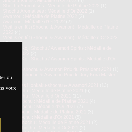
Shochu Variés : Médaille d’Or 2022
(4)
Shochu Aromatisés : Médaille de Platine 2022
(1)
Shochu Aromatisés : Médaille d’Or 2022
(1)
Awamori : Médaille de Platine 2022
(2)
Awamori : Médaille d’Or 2022
(2)
Vieillis en fût (Shochu & Awamori) : Médaille de Platine
2022
(4)
Vieillis en fût (Shochu & Awamori) : Médaille d’Or 2022
(8)
Prestige Koji Shochu / Awamori Spirits : Médaille de
Platine 2022
(2)
Prestige Koji Shochu / Awamori Spirits : Médaille d’Or
2022
(3)
Honkaku-shochu & Awamori Prix du Président 2021
(1)
Honkaku-shochu & Awamori Prix du Jury Kura Master
ter ou
2021
(6)
Top 13 des Honkaku-shochu & Awamori 2021
(13)
ns votre
Imo Shochu : Médaille de Platine 2021
(6)
Imo Shochu : Médaille d’Or 2021
(11)
Kome Shochu : Médaille de Platine 2021
(4)
Kome Shochu : Médaille d’Or 2021
(7)
Mugi Shochu : Médaille de Platine 2021
(3)
Mugi Shochu : Médaille d’Or 2021
(5)
Kokuto Shochu : Médaille de Platine 2021
(2)
Kokuto Shochu : Médaille d’Or 2021
(2)