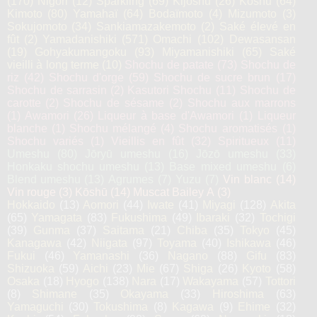
(170)
Nigori
(12)
Sparkling
(69)
Kijoshu
(26)
Koshu
(64)
Kimoto
(80)
Yamahaï
(64)
Bodaïmoto
(4)
Mizumoto
(3)
Sokujomoto
(34)
Sankiamazakemoto
(2)
Saké élevé en
fût
(2)
Yamadanishiki
(571)
Omachi
(102)
Dewasansan
(19)
Gohyakumangoku
(93)
Miyamanishiki
(65)
Saké
vieilli à long terme
(10)
Shochu de patate
(73)
Shochu de
riz
(42)
Shochu d'orge
(59)
Shochu de sucre brun
(17)
Shochu de sarrasin
(2)
Kasutori Shochu
(11)
Shochu de
carotte
(2)
Shochu de sésame
(2)
Shochu aux marrons
(1)
Awamori
(26)
Liqueur à base d'Awamori
(1)
Liqueur
blanche
(1)
Shochu mélangé
(4)
Shochu aromatisés
(1)
Shochu variés
(1)
Vieillis en fût
(32)
Spiritueux
(11)
Umeshu
(80)
Jōryū umeshu
(16)
Jōzō umeshu
(33)
Honkaku shochu umeshu
(13)
Base mixed umeshu
(6)
Blend umeshu
(13)
Agrumes
(7)
Yuzu
(7)
Vin blanc
(14)
Vin rouge
(3)
Kōshū
(14)
Muscat Bailey A
(3)
Hokkaido
(13)
Aomori
(44)
Iwate
(41)
Miyagi
(128)
Akita
(65)
Yamagata
(83)
Fukushima
(49)
Ibaraki
(32)
Tochigi
(39)
Gunma
(37)
Saitama
(21)
Chiba
(35)
Tokyo
(45)
Kanagawa
(42)
Niigata
(97)
Toyama
(40)
Ishikawa
(46)
Fukui
(46)
Yamanashi
(36)
Nagano
(88)
Gifu
(83)
Shizuoka
(59)
Aichi
(23)
Mie
(67)
Shiga
(26)
Kyoto
(58)
Osaka
(18)
Hyogo
(138)
Nara
(17)
Wakayama
(57)
Tottori
(8)
Shimane
(35)
Okayama
(33)
Hiroshima
(63)
Yamaguchi
(30)
Tokushima
(8)
Kagawa
(9)
Ehime
(32)