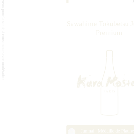
L'abus d'alcool est dangereux pour la santé, à consommer avec modération.
Sawahime Tokubetsu 
Premium
Junmai : Médaille de Platin