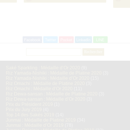
Facebook
Twitter
Pocket
LinkedIn
LINE
Rechercher :
Saké Sparkling : Médaille d’Or 2020
(9)
Riz Yamada-Nishiki : Médaille de Platine 2020
(3)
Riz Yamada-Nishiki : Médaille d’Or 2020
(15)
Riz Omachi : Médaille de Platine 2020
(3)
Riz Omachi : Médaille d’Or 2020
(11)
Riz Dewa-sansan : Médaille de Platine 2020
(3)
Riz Dewa-sansan : Médaille d’Or 2020
(3)
Prix du Président 2019
(1)
Prix du Jury 2019
(4)
Top 14 des Sakés 2019
(14)
Junmai : Médaille de Platine 2019
(34)
Junmai : Médaille d’Or 2019
(78)