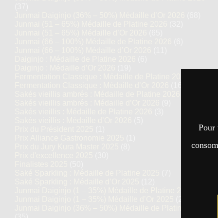
(37)
Junmai Daiginjo (36% – 50%) Médaille d’Or 2026
(68)
Junmai (51 – 65%) Médaille de Platine 2026
(32)
Junmai (51 – 65%) Médaille d’Or 2026
(65)
Junmai (66 – 100%) Médaille de Platine 2026
(6)
Junmai (66 – 100%) Médaille d’Or 2026
(11)
Daiginjo : Médaille de Platine 2026
(6)
Daiginjo : Médaille d’Or 2026
(19)
Fermentation Classique : Médaille de Platine 2026
(7)
Fermentation Classique : Médaille d’Or 2026
(16)
Sakés vieillis ambrés : Médaille de Platine 2026
(5)
Sakés vieillis ambrés : Médaille d’Or 2026
(9)
Sakés vieillis : Médaille de Platine 2026
(3)
Sakés vieillis : Médaille d’Or 2026
(5)
Pour 
Prix du Président 2025
(1)
Prix Alliance Gastronomie 2025
(1)
consomm
Prix du Jury Kura Master 2025
(8)
Prix d'excellence 2025
(30)
Finalistes 2025
(50)
Saké Sparkling : Médaille de Platine 2025
(7)
Saké Sparkling : Médaille d’Or 2025
(12)
Junmai Daiginjo (1 – 35%) Médaille de Platine 2025
(14)
Junmai Daiginjo (1 – 35%) Médaille d’Or 2025
(27)
Junmai Daiginjo (36% – 50%) Médaille de Platine 2025
(35)