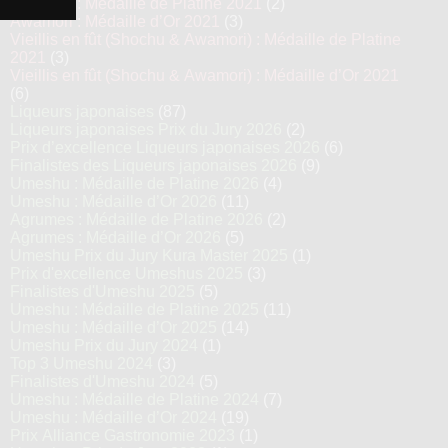
Awamori : Médaille de Platine 2021
(2)
Awamori : Médaille d’Or 2021
(3)
Vieillis en fût (Shochu & Awamori) : Médaille de Platine
2021
(3)
Vieillis en fût (Shochu & Awamori) : Médaille d’Or 2021
(6)
Liqueurs japonaises
(87)
Liqueurs japonaises Prix du Jury 2026
(2)
Prix d’excellence Liqueurs japonaises 2026
(6)
Finalistes des Liqueurs japonaises 2026
(9)
Umeshu : Médaille de Platine 2026
(4)
Umeshu : Médaille d’Or 2026
(11)
Agrumes : Médaille de Platine 2026
(2)
Agrumes : Médaille d’Or 2026
(5)
Umeshu Prix du Jury Kura Master 2025
(1)
Prix d'excellence Umeshus 2025
(3)
Finalistes d'Umeshu 2025
(5)
Umeshu : Médaille de Platine 2025
(11)
Umeshu : Médaille d’Or 2025
(14)
Umeshu Prix du Jury 2024
(1)
Top 3 Umeshu 2024
(3)
Finalistes d'Umeshu 2024
(5)
Umeshu : Médaille de Platine 2024
(7)
Umeshu : Médaille d’Or 2024
(19)
Prix Alliance Gastronomie 2023
(1)