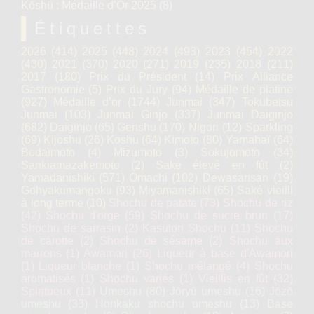
Kōshū : Médaille d’Or 2025
(8)
Étiquettes
2026
(414)
2025
(448)
2024
(493)
2023
(454)
2022
(430)
2021
(370)
2020
(271)
2019
(235)
2018
(211)
2017
(180)
Prix du Président
(14)
Prix Alliance
Gastronomie
(5)
Prix du Jury
(94)
Médaille de platine
(927)
Médaille d’or
(1744)
Junmai
(347)
Tokubetsu
Junmai
(103)
Junmai Ginjo
(337)
Junmai Daiginjo
(682)
Daiginjo
(65)
Genshu
(170)
Nigori
(12)
Sparkling
(69)
Kijoshu
(26)
Koshu
(64)
Kimoto
(80)
Yamahaï
(64)
Bodaïmoto
(4)
Mizumoto
(3)
Sokujomoto
(34)
Sankiamazakemoto
(2)
Saké élevé en fût
(2)
Yamadanishiki
(571)
Omachi
(102)
Dewasansan
(19)
Gohyakumangoku
(93)
Miyamanishiki
(65)
Saké vieilli
à long terme
(10)
Shochu de patate
(73)
Shochu de riz
(42)
Shochu d'orge
(59)
Shochu de sucre brun
(17)
Shochu de sarrasin
(2)
Kasutori Shochu
(11)
Shochu
de carotte
(2)
Shochu de sésame
(2)
Shochu aux
marrons
(1)
Awamori
(26)
Liqueur à base d'Awamori
(1)
Liqueur blanche
(1)
Shochu mélangé
(4)
Shochu
aromatisés
(1)
Shochu variés
(1)
Vieillis en fût
(32)
Spiritueux
(11)
Umeshu
(80)
Jōryū umeshu
(16)
Jōzō
umeshu
(33)
Honkaku shochu umeshu
(13)
Base