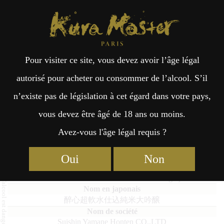
Kura Master Paris
Recherche
Kuramoto
Points de vente
Fr
日
Pour visiter ce site, vous devez avoir l’âge légal
an
本
Suishin Chou Nansui Jikomi
autorisé pour acheter ou consommer de l’alcool. S’il
Junmai Daiginjo
n’existe pas de législation à cet égard dans votre pays,
çai
語
vous devez être âgé de 18 ans ou moins.
Avez-vous l'âge légal requis ?
s
Junmai Daiginjo : Médaille d’Or 2020
Oui
Non
Suishin Chou Nansui Jikomi Junmai Daiginjo
醉心超軟水仕込純米大吟醸
Suishin Yamane Honten CO.,LTD