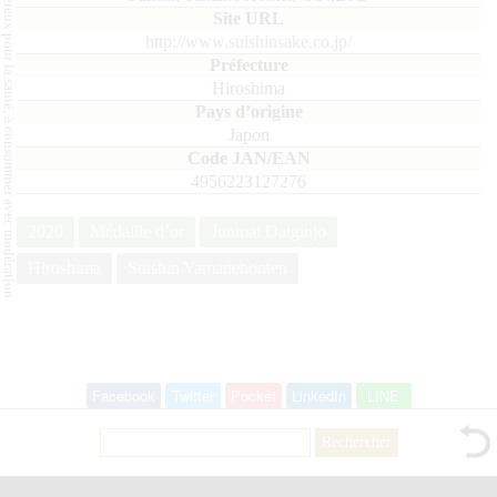
L'abus d'alcool est dangereux pour la santé, à consommer avec modération.
http://www.suishinsake.co.jp/
Hiroshima
Japon
4956223127276
2020
Médaille d’or
Junmai Daiginjo
Hiroshima
Suishin Yamanehonten
Facebook
Twitter
Pocket
LinkedIn
LINE
Rechercher :