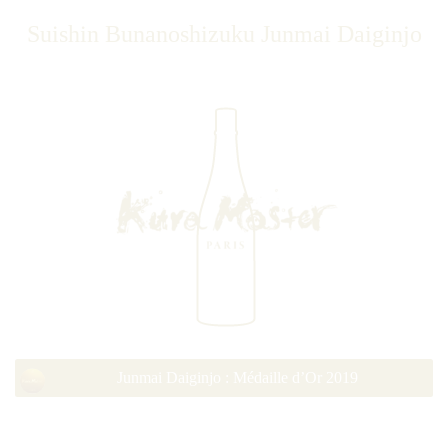
Suishin Bunanoshizuku Junmai Daiginjo
Junmai Daiginjo : Médaille d’Or 2019