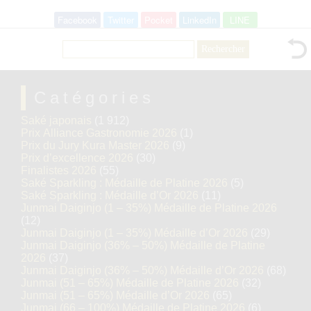
Facebook
Twitter
Pocket
LinkedIn
LINE
Rechercher :
Catégories
Saké japonais
(1 912)
Prix Alliance Gastronomie 2026
(1)
Prix du Jury Kura Master 2026
(9)
Prix d’excellence 2026
(30)
Finalistes 2026
(55)
Saké Sparkling : Médaille de Platine 2026
(5)
Saké Sparkling : Médaille d’Or 2026
(11)
Junmai Daiginjo (1 – 35%) Médaille de Platine 2026
(12)
Junmai Daiginjo (1 – 35%) Médaille d’Or 2026
(29)
Junmai Daiginjo (36% – 50%) Médaille de Platine
2026
(37)
Junmai Daiginjo (36% – 50%) Médaille d’Or 2026
(68)
Junmai (51 – 65%) Médaille de Platine 2026
(32)
Junmai (51 – 65%) Médaille d’Or 2026
(65)
Junmai (66 – 100%) Médaille de Platine 2026
(6)