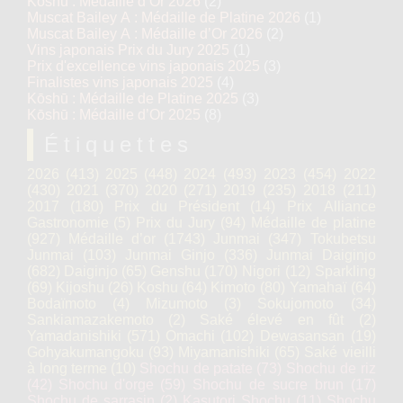
Kōshū : Médaille d’Or 2026
(2)
Muscat Bailey A : Médaille de Platine 2026
(1)
Muscat Bailey A : Médaille d’Or 2026
(2)
Vins japonais Prix du Jury 2025
(1)
Prix d'excellence vins japonais 2025
(3)
Finalistes vins japonais 2025
(4)
Kōshū : Médaille de Platine 2025
(3)
Kōshū : Médaille d’Or 2025
(8)
Étiquettes
2026
(413)
2025
(448)
2024
(493)
2023
(454)
2022
(430)
2021
(370)
2020
(271)
2019
(235)
2018
(211)
2017
(180)
Prix du Président
(14)
Prix Alliance
Gastronomie
(5)
Prix du Jury
(94)
Médaille de platine
(927)
Médaille d’or
(1743)
Junmai
(347)
Tokubetsu
Junmai
(103)
Junmai Ginjo
(336)
Junmai Daiginjo
(682)
Daiginjo
(65)
Genshu
(170)
Nigori
(12)
Sparkling
(69)
Kijoshu
(26)
Koshu
(64)
Kimoto
(80)
Yamahaï
(64)
Bodaïmoto
(4)
Mizumoto
(3)
Sokujomoto
(34)
Sankiamazakemoto
(2)
Saké élevé en fût
(2)
Yamadanishiki
(571)
Omachi
(102)
Dewasansan
(19)
Gohyakumangoku
(93)
Miyamanishiki
(65)
Saké vieilli
à long terme
(10)
Shochu de patate
(73)
Shochu de riz
(42)
Shochu d'orge
(59)
Shochu de sucre brun
(17)
Shochu de sarrasin
(2)
Kasutori Shochu
(11)
Shochu