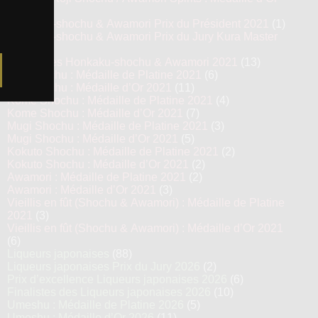
2022
(3)
Honkaku-shochu & Awamori Prix du Président 2021
(1)
Honkaku-shochu & Awamori Prix du Jury Kura Master
2021
(6)
Top 13 des Honkaku-shochu & Awamori 2021
(13)
Imo Shochu : Médaille de Platine 2021
(6)
Imo Shochu : Médaille d’Or 2021
(11)
Kome Shochu : Médaille de Platine 2021
(4)
Kome Shochu : Médaille d’Or 2021
(7)
Mugi Shochu : Médaille de Platine 2021
(3)
Mugi Shochu : Médaille d’Or 2021
(5)
Kokuto Shochu : Médaille de Platine 2021
(2)
Kokuto Shochu : Médaille d’Or 2021
(2)
Awamori : Médaille de Platine 2021
(2)
Awamori : Médaille d’Or 2021
(3)
Vieillis en fût (Shochu & Awamori) : Médaille de Platine
2021
(3)
Vieillis en fût (Shochu & Awamori) : Médaille d’Or 2021
(6)
Liqueurs japonaises
(88)
Liqueurs japonaises Prix du Jury 2026
(2)
Prix d’excellence Liqueurs japonaises 2026
(6)
Finalistes des Liqueurs japonaises 2026
(10)
Umeshu : Médaille de Platine 2026
(5)
Umeshu : Médaille d’Or 2026
(11)