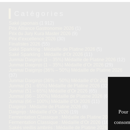
Catégories
Saké japonais
(1 912)
Prix Alliance Gastronomie 2026
(1)
Prix du Jury Kura Master 2026
(9)
Prix d’excellence 2026
(30)
Finalistes 2026
(55)
Saké Sparkling : Médaille de Platine 2026
(5)
Saké Sparkling : Médaille d’Or 2026
(11)
Junmai Daiginjo (1 – 35%) Médaille de Platine 2026
(12)
Junmai Daiginjo (1 – 35%) Médaille d’Or 2026
(29)
Junmai Daiginjo (36% – 50%) Médaille de Platine 2026
(37)
Junmai Daiginjo (36% – 50%) Médaille d’Or 2026
(68)
Junmai (51 – 65%) Médaille de Platine 2026
(32)
Junmai (51 – 65%) Médaille d’Or 2026
(65)
Junmai (66 – 100%) Médaille de Platine 2026
(6)
Junmai (66 – 100%) Médaille d’Or 2026
(11)
Daiginjo : Médaille de Platine 2026
(6)
Pour 
Daiginjo : Médaille d’Or 2026
(19)
Fermentation Classique : Médaille de Platine 2026
(7)
consomm
Fermentation Classique : Médaille d’Or 2026
(16)
Sakés vieillis ambrés : Médaille de Platine 2026
(5)