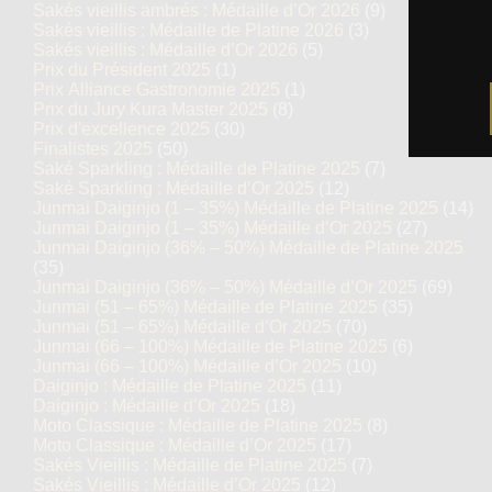
Sakés vieillis ambrés : Médaille d’Or 2026
(9)
Sakés vieillis : Médaille de Platine 2026
(3)
Sakés vieillis : Médaille d’Or 2026
(5)
Prix du Président 2025
(1)
Prix Alliance Gastronomie 2025
(1)
Prix du Jury Kura Master 2025
(8)
Prix d'excellence 2025
(30)
Finalistes 2025
(50)
Saké Sparkling : Médaille de Platine 2025
(7)
Saké Sparkling : Médaille d’Or 2025
(12)
Junmai Daiginjo (1 – 35%) Médaille de Platine 2025
(14)
Junmai Daiginjo (1 – 35%) Médaille d’Or 2025
(27)
Junmai Daiginjo (36% – 50%) Médaille de Platine 2025
(35)
Junmai Daiginjo (36% – 50%) Médaille d’Or 2025
(69)
Junmai (51 – 65%) Médaille de Platine 2025
(35)
Junmai (51 – 65%) Médaille d’Or 2025
(70)
Junmai (66 – 100%) Médaille de Platine 2025
(6)
Junmai (66 – 100%) Médaille d’Or 2025
(10)
Daiginjo : Médaille de Platine 2025
(11)
Daiginjo : Médaille d’Or 2025
(18)
Moto Classique : Médaille de Platine 2025
(8)
Moto Classique : Médaille d’Or 2025
(17)
Sakés Vieillis : Médaille de Platine 2025
(7)
Sakés Vieillis : Médaille d’Or 2025
(12)