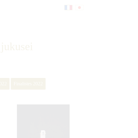
Fr
日
an
本
jukusei
çai
語
2022
Finalistes 2022
s