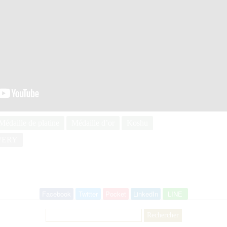
Médaille de platine
Médaille d’or
Koshu
WERY
Facebook
Twitter
Pocket
LinkedIn
LINE
Rechercher :