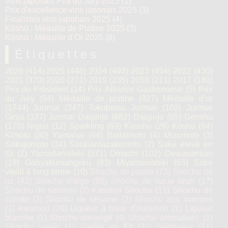
Vins japonais Prix du Jury 2025
(1)
Prix d'excellence vins japonais 2025
(3)
Finalistes vins japonais 2025
(4)
Kōshū : Médaille de Platine 2025
(3)
Kōshū : Médaille d’Or 2025
(8)
Étiquettes
2026
(414)
2025
(448)
2024
(493)
2023
(454)
2022
(430)
2021
(370)
2020
(271)
2019
(235)
2018
(211)
2017
(180)
Prix du Président
(14)
Prix Alliance Gastronomie
(5)
Prix
du Jury
(94)
Médaille de platine
(927)
Médaille d’or
(1744)
Junmai
(347)
Tokubetsu Junmai
(103)
Junmai
Ginjo
(337)
Junmai Daiginjo
(682)
Daiginjo
(65)
Genshu
(170)
Nigori
(12)
Sparkling
(69)
Kijoshu
(26)
Koshu
(64)
Kimoto
(80)
Yamahaï
(64)
Bodaïmoto
(4)
Mizumoto
(3)
Sokujomoto
(34)
Sankiamazakemoto
(2)
Saké élevé en
fût
(2)
Yamadanishiki
(571)
Omachi
(102)
Dewasansan
(19)
Gohyakumangoku
(93)
Miyamanishiki
(65)
Saké
vieilli à long terme
(10)
Shochu de patate
(73)
Shochu de
riz
(42)
Shochu d'orge
(59)
Shochu de sucre brun
(17)
Shochu de sarrasin
(2)
Kasutori Shochu
(11)
Shochu de
carotte
(2)
Shochu de sésame
(2)
Shochu aux marrons
(1)
Awamori
(26)
Liqueur à base d'Awamori
(1)
Liqueur
blanche
(1)
Shochu mélangé
(4)
Shochu aromatisés
(1)
Shochu variés
(1)
Vieillis en fût
(32)
Spiritueux
(11)