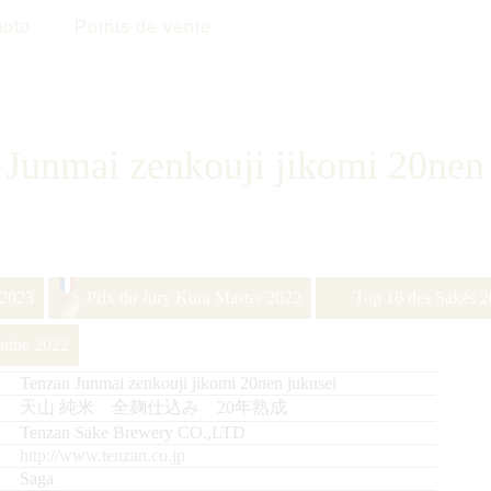
oto
Points de vente
 Junmai zenkouji jikomi 20nen 
 2023
Prix du Jury Kura Master 2022
Top 16 des Sakés 
latine 2022
Tenzan Junmai zenkouji jikomi 20nen jukusei
天山 純米 全麹仕込み 20年熟成
Tenzan Sake Brewery CO.,LTD
http://www.tenzan.co.jp
Saga