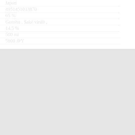
Japon
4951451033870
65
%
Genshu
,
Saké vieilli
,
14.5
%
500
ml
5000 JPY