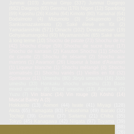
Junmai
(103)
Junmai Ginjo
(337)
Junmai Daiginjo
(682)
Daiginjo
(65)
Genshu
(170)
Nigori
(12)
Sparkling
(69)
Kijoshu
(26)
Koshu
(64)
Kimoto
(80)
Yamahaï
(64)
Bodaïmoto
(4)
Mizumoto
(3)
Sokujomoto
(34)
Sankiamazakemoto
(2)
Saké élevé en fût
(2)
Yamadanishiki
(571)
Omachi
(102)
Dewasansan
(19)
Gohyakumangoku
(93)
Miyamanishiki
(65)
Saké vieilli
à long terme
(10)
Shochu de patate
(73)
Shochu de riz
(42)
Shochu d'orge
(59)
Shochu de sucre brun
(17)
Shochu de sarrasin
(2)
Kasutori Shochu
(11)
Shochu
de carotte
(2)
Shochu de sésame
(2)
Shochu aux
marrons
(1)
Awamori
(26)
Liqueur à base d'Awamori
(1)
Liqueur blanche
(1)
Shochu mélangé
(4)
Shochu
aromatisés
(1)
Shochu variés
(1)
Vieillis en fût
(32)
Spiritueux
(11)
Umeshu
(80)
Jōryū umeshu
(16)
Jōzō
umeshu
(33)
Honkaku shochu umeshu
(13)
Base
mixed umeshu
(6)
Blend umeshu
(13)
Agrumes
(7)
Yuzu
(7)
Vin blanc
(14)
Vin rouge
(3)
Kōshū
(14)
Muscat Bailey A
(3)
Hokkaido
(13)
Aomori
(44)
Iwate
(41)
Miyagi
(128)
Akita
(65)
Yamagata
(83)
Fukushima
(49)
Ibaraki
(32)
Tochigi
(39)
Gunma
(37)
Saitama
(21)
Chiba
(35)
Tokyo
(45)
Kanagawa
(42)
Niigata
(97)
Toyama
(39)
Ishikawa
(46)
Fukui
(46)
Yamanashi
(36)
Nagano
(88)
Gifu
(83)
Shizuoka
(59)
Aichi
(23)
Mie
(67)
Shiga
(26)