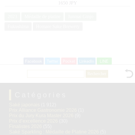
1650 JPY
2023
Médaille de platine
Junmai Ginjo
Fukushima
Homare Sake Brewery
Facebook
Twitter
Pocket
LinkedIn
LINE
Rechercher :
Catégories
Saké japonais
(1 912)
Prix Alliance Gastronomie 2026
(1)
Prix du Jury Kura Master 2026
(9)
Prix d’excellence 2026
(30)
Finalistes 2026
(55)
Saké Sparkling : Médaille de Platine 2026
(5)