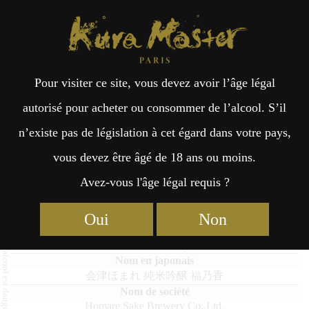
Kura Master Paris
Recherche
Kuramoto
Points de vente
Fr
日
Pour visiter ce site, vous devez avoir l’âge légal
an
本
Aizu Homare Junmai Ginjo
autorisé pour acheter ou consommer de l’alcool. S’il
Fukunoka
n’existe pas de législation à cet égard dans votre pays,
çai
語
vous devez être âgé de 18 ans ou moins.
Avez-vous l'âge légal requis ?
s
Finalistes 2023
Junmai : Médaille de Platine 2023
Oui
Non
Aizu Homare Junmai Ginjo Fukunoka
会津ほまれ 純米吟醸 福乃香
Homare Sake Brewery Co.,Ltd.