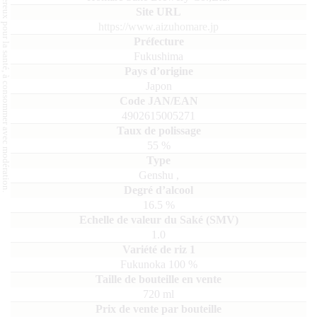
L'abus d'alcool est dangereux pour la santé, à consommer avec modération.
https://www.aizuhomare.jp
Fukushima
Japon
4902615005271
55
%
Genshu
,
16.5
%
1.0
Fukunoka
100
720
ml