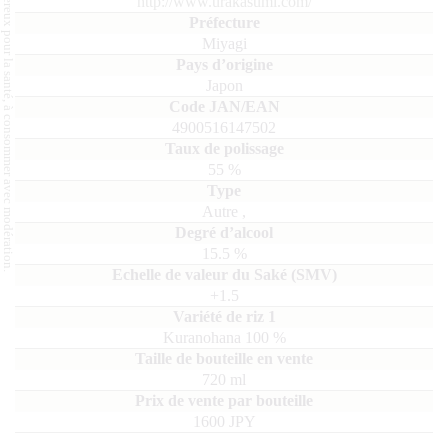
L'abus d'alcool est dangereux pour la santé, à consommer avec modération.
http://www.urakasumi.com/
Miyagi
Japon
4900516147502
55
%
Autre
,
15.5
%
+1.5
Kuranohana
100
720
ml
1600 JPY