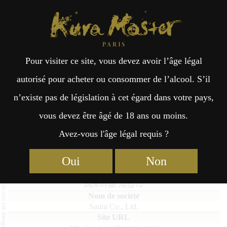
Kura Master Paris
Recherche
Kuramoto
Points de vente
Fr
日
Pour visiter ce site, vous devez avoir l’âge légal
an
本
Junmai Ginjo Urakasumi 12
autorisé pour acheter ou consommer de l’alcool. S’il
n’existe pas de législation à cet égard dans votre pays,
çai
語
vous devez être âgé de 18 ans ou moins.
Avez-vous l'âge légal requis ?
Junmai : Médaille de Platine 2023
s
Oui
Non
Junmai Ginjo Urakasumi 12
純米吟醸 浦霞12
Saura Co., Ltd.