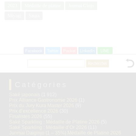
2023
Médaille de platine
Junmai Ginjo
Miyagi
Saura
Facebook
Twitter
Pocket
LinkedIn
LINE
Rechercher :
Catégories
Saké japonais
(1 912)
Prix Alliance Gastronomie 2026
(1)
Prix du Jury Kura Master 2026
(9)
Prix d’excellence 2026
(30)
Finalistes 2026
(55)
Saké Sparkling : Médaille de Platine 2026
(5)
Saké Sparkling : Médaille d’Or 2026
(11)
Junmai Daiginjo (1 – 35%) Médaille de Platine 2026