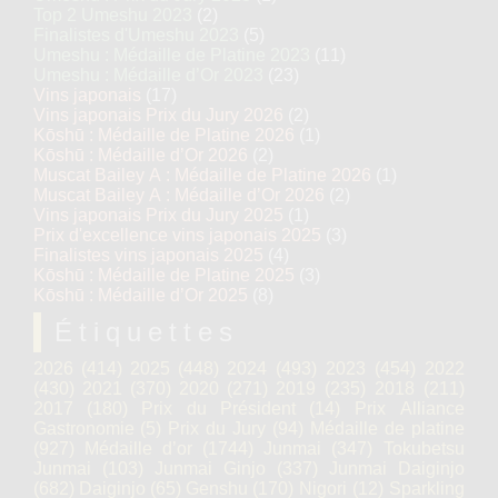
Top 2 Umeshu 2023
(2)
Finalistes d'Umeshu 2023
(5)
Umeshu : Médaille de Platine 2023
(11)
Umeshu : Médaille d’Or 2023
(23)
Vins japonais
(17)
Vins japonais Prix du Jury 2026
(2)
Kōshū : Médaille de Platine 2026
(1)
Kōshū : Médaille d’Or 2026
(2)
Muscat Bailey A : Médaille de Platine 2026
(1)
Muscat Bailey A : Médaille d’Or 2026
(2)
Vins japonais Prix du Jury 2025
(1)
Prix d'excellence vins japonais 2025
(3)
Finalistes vins japonais 2025
(4)
Kōshū : Médaille de Platine 2025
(3)
Kōshū : Médaille d’Or 2025
(8)
Étiquettes
2026
(414)
2025
(448)
2024
(493)
2023
(454)
2022
(430)
2021
(370)
2020
(271)
2019
(235)
2018
(211)
2017
(180)
Prix du Président
(14)
Prix Alliance
Gastronomie
(5)
Prix du Jury
(94)
Médaille de platine
(927)
Médaille d’or
(1744)
Junmai
(347)
Tokubetsu
Junmai
(103)
Junmai Ginjo
(337)
Junmai Daiginjo
(682)
Daiginjo
(65)
Genshu
(170)
Nigori
(12)
Sparkling