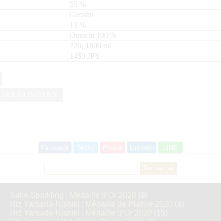
55
%
Genshu
13
%
Omachi
100
720, 1800
ml
1450 JPY
SAKE COMPANY
Facebook
Twitter
Pocket
LinkedIn
LINE
Rechercher :
Saké Sparkling : Médaille d’Or 2020
(9)
Riz Yamada-Nishiki : Médaille de Platine 2020
(3)
Riz Yamada-Nishiki : Médaille d’Or 2020
(15)