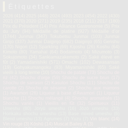
Étiquettes
2026
(414)
2025
(448)
2024
(493)
2023
(454)
2022
(430)
2021
(370)
2020
(271)
2019
(235)
2018
(211)
2017
(180)
Prix du Président
(14)
Prix Alliance Gastronomie
(5)
Prix
du Jury
(94)
Médaille de platine
(927)
Médaille d’or
(1744)
Junmai
(347)
Tokubetsu Junmai
(103)
Junmai
Ginjo
(337)
Junmai Daiginjo
(682)
Daiginjo
(65)
Genshu
(170)
Nigori
(12)
Sparkling
(69)
Kijoshu
(26)
Koshu
(64)
Kimoto
(80)
Yamahaï
(64)
Bodaïmoto
(4)
Mizumoto
(3)
Sokujomoto
(34)
Sankiamazakemoto
(2)
Saké élevé en
fût
(2)
Yamadanishiki
(571)
Omachi
(102)
Dewasansan
(19)
Gohyakumangoku
(93)
Miyamanishiki
(65)
Saké
vieilli à long terme
(10)
Shochu de patate
(73)
Shochu de
riz
(42)
Shochu d'orge
(59)
Shochu de sucre brun
(17)
Shochu de sarrasin
(2)
Kasutori Shochu
(11)
Shochu de
carotte
(2)
Shochu de sésame
(2)
Shochu aux marrons
(1)
Awamori
(26)
Liqueur à base d'Awamori
(1)
Liqueur
blanche
(1)
Shochu mélangé
(4)
Shochu aromatisés
(1)
Shochu variés
(1)
Vieillis en fût
(32)
Spiritueux
(11)
Umeshu
(80)
Jōryū umeshu
(16)
Jōzō umeshu
(33)
Honkaku shochu umeshu
(13)
Base mixed umeshu
(6)
Blend umeshu
(13)
Agrumes
(7)
Yuzu
(7)
Vin blanc
(14)
Vin rouge
(3)
Kōshū
(14)
Muscat Bailey A
(3)