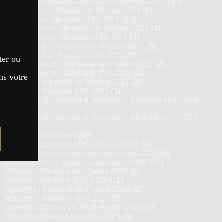
Top 13 des Honkaku-shochu & Awamori 2021
(13)
Imo Shochu : Médaille de Platine 2021
(6)
Imo Shochu : Médaille d’Or 2021
(11)
Kome Shochu : Médaille de Platine 2021
(4)
Kome Shochu : Médaille d’Or 2021
(7)
Mugi Shochu : Médaille de Platine 2021
(3)
Mugi Shochu : Médaille d’Or 2021
(5)
ter ou
Kokuto Shochu : Médaille de Platine 2021
(2)
Kokuto Shochu : Médaille d’Or 2021
(2)
ns votre
Awamori : Médaille de Platine 2021
(2)
Awamori : Médaille d’Or 2021
(3)
Vieillis en fût (Shochu & Awamori) : Médaille de Platine
2021
(3)
Vieillis en fût (Shochu & Awamori) : Médaille d’Or 2021
(6)
Liqueurs japonaises
(88)
Liqueurs japonaises Prix du Jury 2026
(2)
Prix d’excellence Liqueurs japonaises 2026
(6)
Finalistes des Liqueurs japonaises 2026
(10)
Umeshu : Médaille de Platine 2026
(5)
Umeshu : Médaille d’Or 2026
(11)
Agrumes : Médaille de Platine 2026
(2)
Agrumes : Médaille d’Or 2026
(5)
Umeshu Prix du Jury Kura Master 2025
(1)
Prix d'excellence Umeshus 2025
(3)