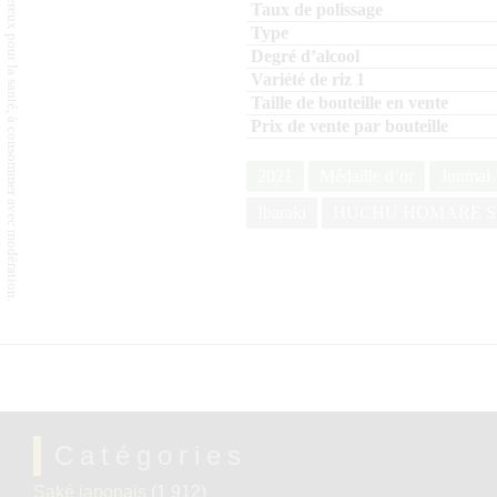
L'abus d'alcool est dangereux pour la santé, à consommer avec modération.
2021
Médaille d’or
Junmai
Ibaraki
HUCHU HOMARE 
Catégories
Saké japonais
(1 912)