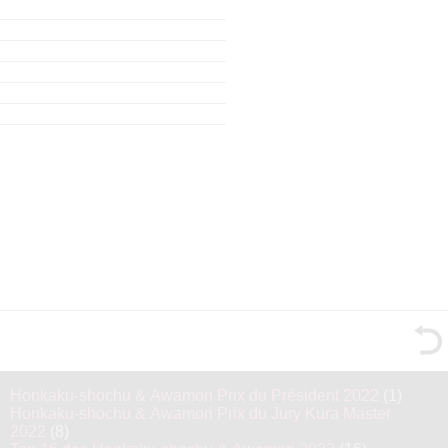
Honkaku-shochu & Awamori Prix du Président 2022
(1)
Honkaku-shochu & Awamori Prix du Jury Kura Master
2022
(8)