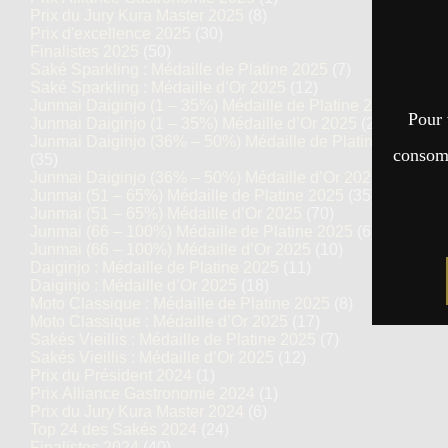
Prix du Jury Kura Master 2025
(8)
Prix d'excellence 2025
(30)
Finalistes 2025
(50)
Saké Sparkling : Médaille de Platine 2025
(7)
Saké Sparkling : Médaille d’Or 2025
(12)
Junmai Daiginjo (1 – 35%) Médaille de Platine 2025
(14)
Pour 
Junmai Daiginjo (1 – 35%) Médaille d’Or 2025
(27)
Junmai Daiginjo (36% – 50%) Médaille de Platine 2025
consomm
(35)
Junmai Daiginjo (36% – 50%) Médaille d’Or 2025
(69)
Junmai (51 – 65%) Médaille de Platine 2025
(35)
Junmai (51 – 65%) Médaille d’Or 2025
(70)
Junmai (66 – 100%) Médaille de Platine 2025
(6)
Junmai (66 – 100%) Médaille d’Or 2025
(10)
Daiginjo : Médaille de Platine 2025
(11)
Daiginjo : Médaille d’Or 2025
(18)
Moto Classique : Médaille de Platine 2025
(8)
Moto Classique : Médaille d’Or 2025
(17)
Sakés Vieillis : Médaille de Platine 2025
(7)
Sakés Vieillis : Médaille d’Or 2025
(12)
Prix du Président 2024
(1)
Prix Alliance Gastronomie 2024
(1)
Prix du Jury Kura Master 2024
(6)
Top 24 des Sakés 2024
(24)
Finalistes 2024
(40)