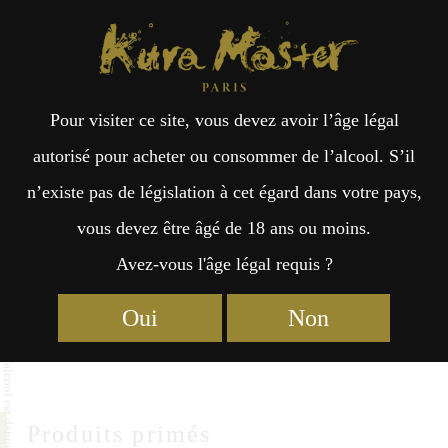
Kura Master Paris
Recherche
Kuramoto
Points de vente
Fr
日
HUCHU HOMARE SAKE
Pour visiter ce site, vous devez avoir l’âge légal
an
本
COMPANY
autorisé pour acheter ou consommer de l’alcool. S’il
n’existe pas de législation à cet égard dans votre pays,
HUCHU HOMARE SAKE COMPANY
çai
語
vous devez être âgé de 18 ans ou moins.
5-9-32 Kokufu, Ishioka-shi
Avez-vous l'âge légal requis ?
Ibaraki 315-0014
s
Oui
Non
http://www.huchuhomare.com
Produits primés