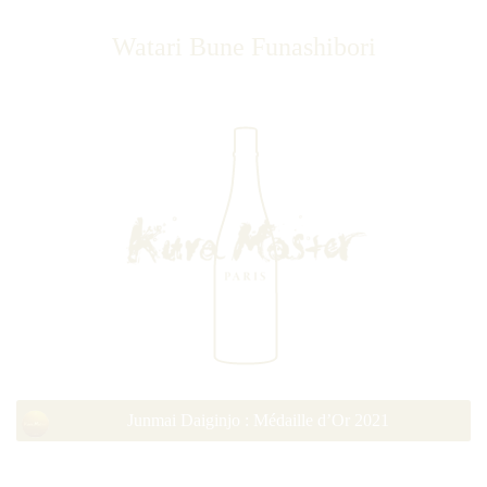
Watari Bune Funashibori
Junmai Daiginjo : Médaille d’Or 2021