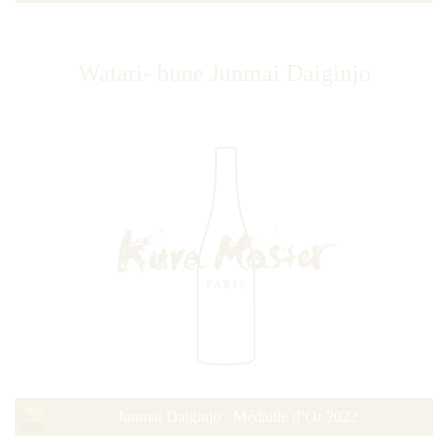
Watari- bune Junmai Daiginjo
Junmai Daiginjo : Médaille d’Or 2022