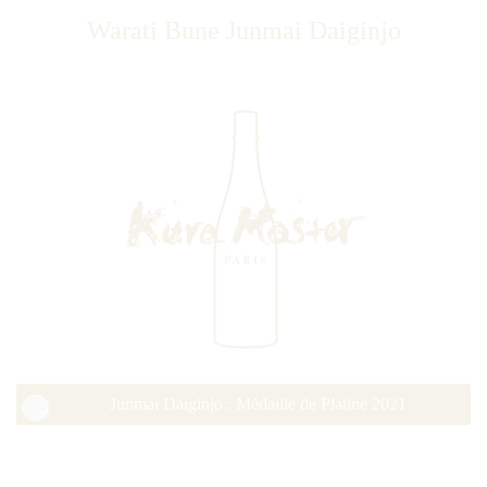
Warati Bune Junmai Daiginjo
Junmai Daiginjo : Médaille de Platine 2021