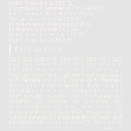
Kōshū : Médaille d’Or 2026
(2)
Muscat Bailey A : Médaille de Platine 2026
(1)
Muscat Bailey A : Médaille d’Or 2026
(2)
Vins japonais Prix du Jury 2025
(1)
Prix d'excellence vins japonais 2025
(3)
Finalistes vins japonais 2025
(4)
Kōshū : Médaille de Platine 2025
(3)
Kōshū : Médaille d’Or 2025
(8)
Étiquettes
2026
(413)
2025
(448)
2024
(493)
2023
(454)
2022
(430)
2021
(370)
2020
(271)
2019
(235)
2018
(211)
2017
(180)
Prix du Président
(14)
Prix Alliance
Gastronomie
(5)
Prix du Jury
(94)
Médaille de platine
(927)
Médaille d’or
(1743)
Junmai
(347)
Tokubetsu
Junmai
(103)
Junmai Ginjo
(336)
Junmai Daiginjo
(682)
Daiginjo
(65)
Genshu
(170)
Nigori
(12)
Sparkling
(69)
Kijoshu
(26)
Koshu
(64)
Kimoto
(80)
Yamahaï
(64)
Bodaïmoto
(4)
Mizumoto
(3)
Sokujomoto
(34)
Sankiamazakemoto
(2)
Saké élevé en fût
(2)
Yamadanishiki
(571)
Omachi
(102)
Dewasansan
(19)
Gohyakumangoku
(93)
Miyamanishiki
(65)
Saké vieilli
à long terme
(10)
Shochu de patate
(73)
Shochu de riz
(42)
Shochu d'orge
(59)
Shochu de sucre brun
(17)