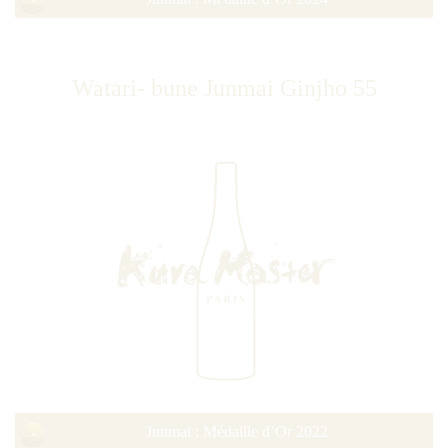
Watari- bune Junmai Ginjho 55
Junmai : Médaille d’Or 2022