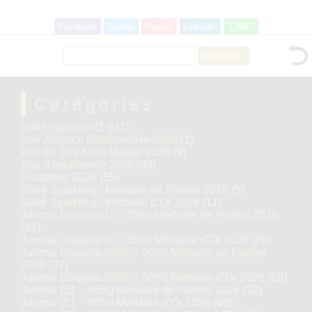
Facebook
Twitter
Pocket
LinkedIn
LINE
Rechercher :
Catégories
Saké japonais
(1 911)
Prix Alliance Gastronomie 2026
(1)
Prix du Jury Kura Master 2026
(9)
Prix d’excellence 2026
(30)
Finalistes 2026
(55)
Saké Sparkling : Médaille de Platine 2026
(5)
Saké Sparkling : Médaille d’Or 2026
(11)
Junmai Daiginjo (1 – 35%) Médaille de Platine 2026
(12)
Junmai Daiginjo (1 – 35%) Médaille d’Or 2026
(29)
Junmai Daiginjo (36% – 50%) Médaille de Platine
2026
(37)
Junmai Daiginjo (36% – 50%) Médaille d’Or 2026
(68)
Junmai (51 – 65%) Médaille de Platine 2026
(32)
Junmai (51 – 65%) Médaille d’Or 2026
(65)