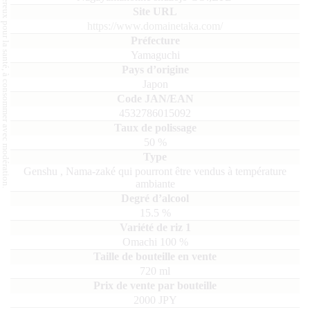
L'abus d'alcool est dangereux pour la santé, à consommer avec modération.
https://www.domainetaka.com/
Yamaguchi
Japon
4532786015092
50
%
Genshu
,
Nama-zaké qui pourront être vendus à température
ambiante
15.5
%
Omachi
100
720
ml
2000 JPY