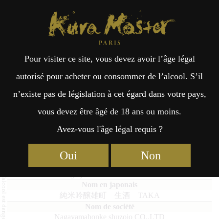
Kura Master Paris
Recherche
Kuramoto
Points de vente
Fr
日
Pour visiter ce site, vous devez avoir l’âge légal
an
本
Junmaiginjo Omachi Namazake
autorisé pour acheter ou consommer de l’alcool. S’il
TAKA
n’existe pas de législation à cet égard dans votre pays,
çai
語
vous devez être âgé de 18 ans ou moins.
Avez-vous l'âge légal requis ?
s
Junmai Daiginjo (36% – 50%) Médaille d’Or 2026
Oui
Non
Junmaiginjo Omachi Namazake TAKA
純米吟醸雄町 生酒 TAKA
Nagayamahonke shuzojo CO.,LTD