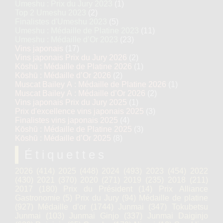
Umeshu : Prix du Jury 2023
(1)
Top 2 Umeshu 2023
(2)
Finalistes d'Umeshu 2023
(5)
Umeshu : Médaille de Platine 2023
(11)
Umeshu : Médaille d’Or 2023
(23)
Vins japonais
(17)
Vins japonais Prix du Jury 2026
(2)
Kōshū : Médaille de Platine 2026
(1)
Kōshū : Médaille d’Or 2026
(2)
Muscat Bailey A : Médaille de Platine 2026
(1)
Muscat Bailey A : Médaille d’Or 2026
(2)
Vins japonais Prix du Jury 2025
(1)
Prix d'excellence vins japonais 2025
(3)
Finalistes vins japonais 2025
(4)
Kōshū : Médaille de Platine 2025
(3)
Kōshū : Médaille d’Or 2025
(8)
Étiquettes
2026
(414)
2025
(448)
2024
(493)
2023
(454)
2022
(430)
2021
(370)
2020
(271)
2019
(235)
2018
(211)
2017
(180)
Prix du Président
(14)
Prix Alliance
Gastronomie
(5)
Prix du Jury
(94)
Médaille de platine
(927)
Médaille d’or
(1744)
Junmai
(347)
Tokubetsu
Junmai
(103)
Junmai Ginjo
(337)
Junmai Daiginjo