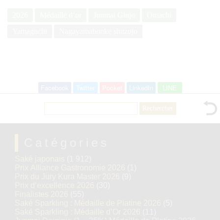
2026
Médaille d’or
Junmai Ginjo
Omachi
Yamaguchi
Nagayamahonke shuzojo
Facebook
Twitter
Pocket
LinkedIn
LINE
Rechercher :
Catégories
Saké japonais
(1 912)
Prix Alliance Gastronomie 2026
(1)
Prix du Jury Kura Master 2026
(9)
Prix d’excellence 2026
(30)
Finalistes 2026
(55)
Saké Sparkling : Médaille de Platine 2026
(5)
Saké Sparkling : Médaille d’Or 2026
(11)