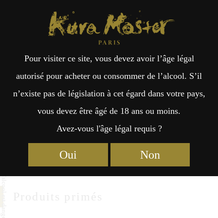
Kura Master Paris
Recherche
Kuramoto
Points de vente
Fr
日
Nagayamahonke Shuzojo
Pour visiter ce site, vous devez avoir l’âge légal
an
本
autorisé pour acheter ou consommer de l’alcool. S’il
Nagayamahonke shuzojo CO.,LTD
n’existe pas de législation à cet égard dans votre pays,
çai
語
138 kurumaji Kurumaji Ube
vous devez être âgé de 18 ans ou moins.
Yamaguchi 759-0133
Avez-vous l'âge légal requis ?
s
https://www.domainetaka.com/
Oui
Non
Produits primés