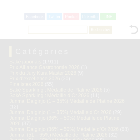
Facebook
Twitter
Pocket
LinkedIn
LINE
Rechercher :
Catégories
Saké japonais
(1 911)
Prix Alliance Gastronomie 2026
(1)
Prix du Jury Kura Master 2026
(9)
Prix d’excellence 2026
(30)
Finalistes 2026
(55)
Saké Sparkling : Médaille de Platine 2026
(5)
Saké Sparkling : Médaille d’Or 2026
(11)
Junmai Daiginjo (1 – 35%) Médaille de Platine 2026
(12)
Junmai Daiginjo (1 – 35%) Médaille d’Or 2026
(29)
Junmai Daiginjo (36% – 50%) Médaille de Platine
2026
(37)
Junmai Daiginjo (36% – 50%) Médaille d’Or 2026
(68)
Junmai (51 – 65%) Médaille de Platine 2026
(32)