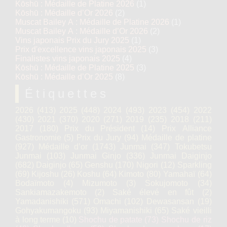
Kōshū : Médaille de Platine 2026
(1)
Kōshū : Médaille d’Or 2026
(2)
Muscat Bailey A : Médaille de Platine 2026
(1)
Muscat Bailey A : Médaille d’Or 2026
(2)
Vins japonais Prix du Jury 2025
(1)
Prix d'excellence vins japonais 2025
(3)
Finalistes vins japonais 2025
(4)
Kōshū : Médaille de Platine 2025
(3)
Kōshū : Médaille d’Or 2025
(8)
Étiquettes
2026
(413)
2025
(448)
2024
(493)
2023
(454)
2022
(430)
2021
(370)
2020
(271)
2019
(235)
2018
(211)
2017
(180)
Prix du Président
(14)
Prix Alliance
Gastronomie
(5)
Prix du Jury
(94)
Médaille de platine
(927)
Médaille d’or
(1743)
Junmai
(347)
Tokubetsu
Junmai
(103)
Junmai Ginjo
(336)
Junmai Daiginjo
(682)
Daiginjo
(65)
Genshu
(170)
Nigori
(12)
Sparkling
(69)
Kijoshu
(26)
Koshu
(64)
Kimoto
(80)
Yamahaï
(64)
Bodaïmoto
(4)
Mizumoto
(3)
Sokujomoto
(34)
Sankiamazakemoto
(2)
Saké élevé en fût
(2)
Yamadanishiki
(571)
Omachi
(102)
Dewasansan
(19)
Gohyakumangoku
(93)
Miyamanishiki
(65)
Saké vieilli
à long terme
(10)
Shochu de patate
(73)
Shochu de riz