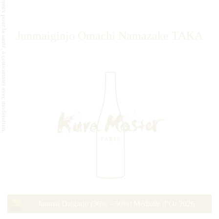
L'abus d'alcool est dangereux pour la santé, à consommer avec modération.
Junmaiginjo Omachi Namazake TAKA
Junmai Daiginjo (36% – 50%) Médaille d’Or 2026