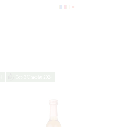
Fr
日
an
本
çai
語
4
Top 3 Umeshu 2024
s