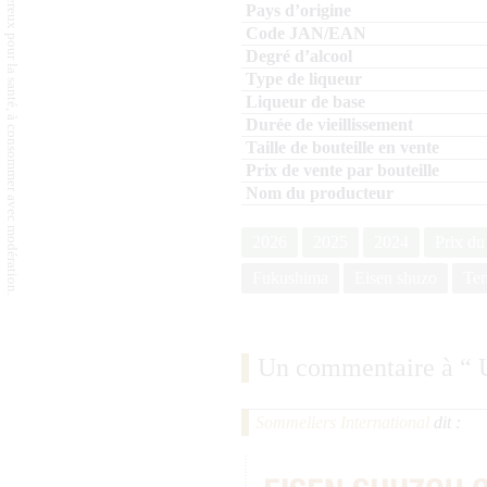
L'abus d'alcool est dangereux pour la santé, à consommer avec modération.
2026
2025
2024
Prix du
Fukushima
Eisen shuzo
Te
Un commentaire à “
Sommeliers International
dit :