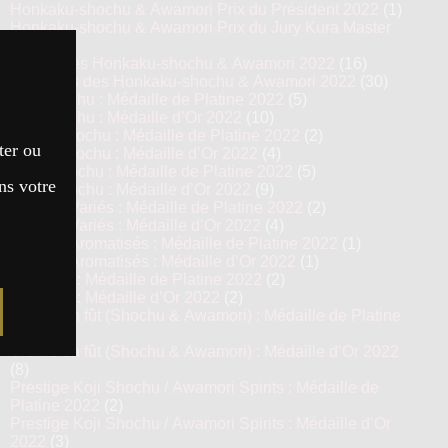
Honkaku-shochu & Awamori Prix du Président 2022
(1)
Honkaku-shochu & Awamori Prix du Jury Kura Master
2022
(8)
Top 16 des Honkaku-shochu & Awamori 2022
(16)
Finalistes des Honkaku-shochu & Awamori 2022
(30)
Imo Shochu : Médaille de Platine 2022
(5)
Imo Shochu : Médaille d’Or 2022
(10)
Kome Shochu : Médaille de Platine 2022
(2)
ter ou
Kome Shochu : Médaille d’Or 2022
(4)
Mugi Shochu : Médaille de Platine 2022
(5)
ns votre
Mugi Shochu : Médaille d’Or 2022
(9)
Shochu Variés : Médaille de Platine 2022
(2)
Shochu Variés : Médaille d’Or 2022
(4)
Shochu Aromatisés : Médaille de Platine 2022
(1)
Shochu Aromatisés : Médaille d’Or 2022
(1)
Awamori : Médaille de Platine 2022
(2)
Awamori : Médaille d’Or 2022
(2)
Vieillis en fût (Shochu & Awamori) : Médaille de Platine
2022
(4)
Vieillis en fût (Shochu & Awamori) : Médaille d’Or 2022
(8)
Prestige Koji Shochu / Awamori Spirits : Médaille de
Platine 2022
(2)
Prestige Koji Shochu / Awamori Spirits : Médaille d’Or
2022
(3)