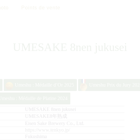
oto
Points de vente
UMESAKE 8nen jukusei
Umeshu : Médaille d’Or 2025
Umeshu Prix du Jury 202
Umeshu : Médaille de Platine 2024
UMESAKE 8nen jukusei
UMESAKE8年熟成
Eisen Sake Brewery Co., Ltd.
https://www.tenkyo.jp/
Fukushima