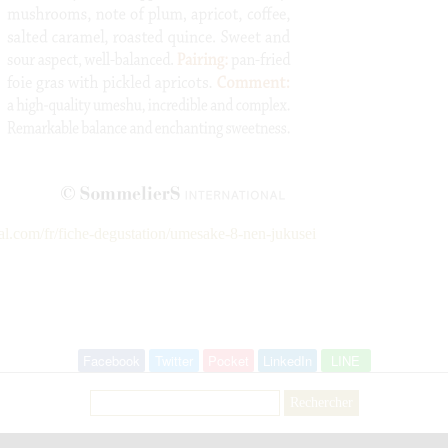
al.com/fr/fiche-degustation/umesake-8-nen-jukusei
Facebook
Twitter
Pocket
LinkedIn
LINE
Rechercher :