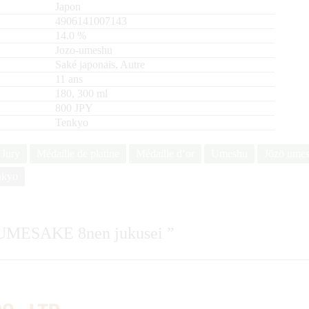
Japon
4906141007143
14.0
%
Jozo-umeshu
Saké japonais, Autre
11 ans
180, 300
ml
800 JPY
Tenkyo
 Jury
Médaille de platine
Médaille d’or
Umeshu
Jōzō ume
nkyo
UMESAKE 8nen jukusei
”