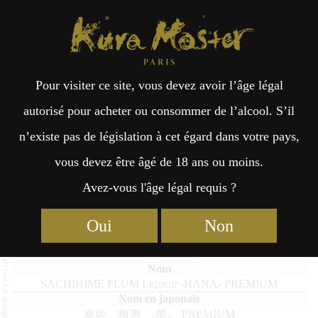
Kura Master Paris
Recherche
Kuramoto
Points de vente
Fr
日
Pour visiter ce site, vous devez avoir l’âge légal
an
本
SACHIHIME PLUM Liqueur -
autorisé pour acheter ou consommer de l’alcool. S’il
HANA- PREMIUM
n’existe pas de législation à cet égard dans votre pays,
çai
語
vous devez être âgé de 18 ans ou moins.
Avez-vous l'âge légal requis ?
s
Finalistes d'Umeshu 2025
Oui
Non
Umeshu : Médaille de Platine 2025
SACHIHIME PLUM Liqueur -HANA- PREMIUM
幸姫 梅酒 -華- PREMIUM