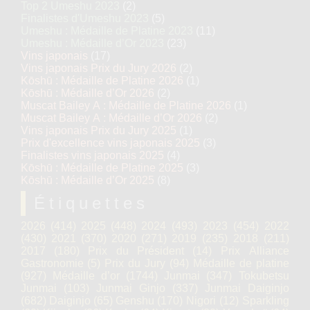
Top 2 Umeshu 2023
(2)
Finalistes d'Umeshu 2023
(5)
Umeshu : Médaille de Platine 2023
(11)
Umeshu : Médaille d’Or 2023
(23)
Vins japonais
(17)
Vins japonais Prix du Jury 2026
(2)
Kōshū : Médaille de Platine 2026
(1)
Kōshū : Médaille d’Or 2026
(2)
Muscat Bailey A : Médaille de Platine 2026
(1)
Muscat Bailey A : Médaille d’Or 2026
(2)
Vins japonais Prix du Jury 2025
(1)
Prix d'excellence vins japonais 2025
(3)
Finalistes vins japonais 2025
(4)
Kōshū : Médaille de Platine 2025
(3)
Kōshū : Médaille d’Or 2025
(8)
Étiquettes
2026
(414)
2025
(448)
2024
(493)
2023
(454)
2022
(430)
2021
(370)
2020
(271)
2019
(235)
2018
(211)
2017
(180)
Prix du Président
(14)
Prix Alliance
Gastronomie
(5)
Prix du Jury
(94)
Médaille de platine
(927)
Médaille d’or
(1744)
Junmai
(347)
Tokubetsu
Junmai
(103)
Junmai Ginjo
(337)
Junmai Daiginjo
(682)
Daiginjo
(65)
Genshu
(170)
Nigori
(12)
Sparkling