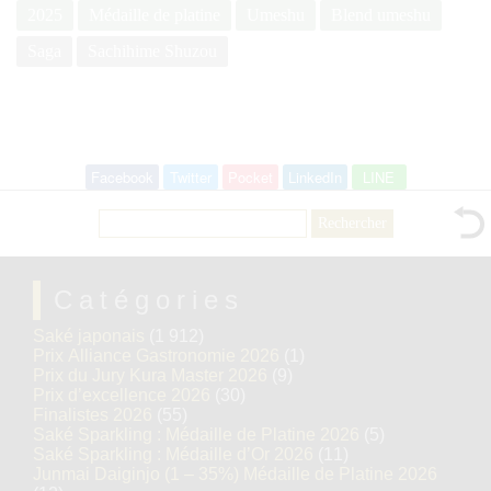
2025
Médaille de platine
Umeshu
Blend umeshu
Saga
Sachihime Shuzou
Facebook
Twitter
Pocket
LinkedIn
LINE
Rechercher :
Catégories
Saké japonais
(1 912)
Prix Alliance Gastronomie 2026
(1)
Prix du Jury Kura Master 2026
(9)
Prix d’excellence 2026
(30)
Finalistes 2026
(55)
Saké Sparkling : Médaille de Platine 2026
(5)
Saké Sparkling : Médaille d’Or 2026
(11)
Junmai Daiginjo (1 – 35%) Médaille de Platine 2026