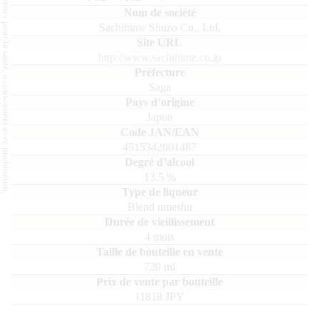
L'abus d'alcool est dangereux pour la santé, à consommer avec modération.
Sachihime Shuzo Co., Ltd.
http://www.sachihime.co.jp
Saga
Japon
4515342001487
13.5
%
Blend umeshu
4 mois
720
ml
11818 JPY