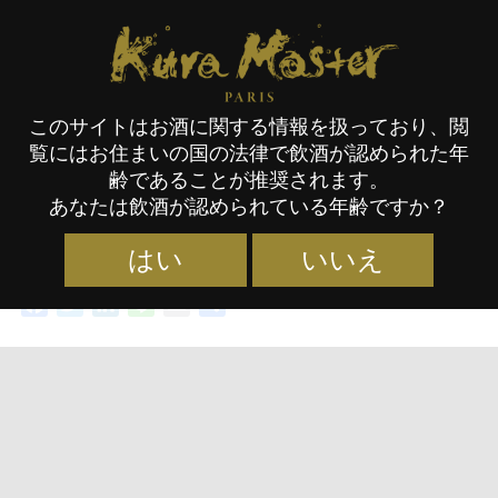
Kura Master Paris
このサイトはお酒に関する情報を扱っており、閲
覧にはお住まいの国の法律で飲酒が認められた年
新年のご挨拶
齢であることが推奨されます。
あなたは飲酒が認められている年齢ですか？
カテゴリー :
コンクール
タグ :
KM24
,
日本酒
,
本格焼酎・
31/12/2023
泡盛
はい
いいえ
Facebook
Twitter
LinkedIn
Line
Email
共
有