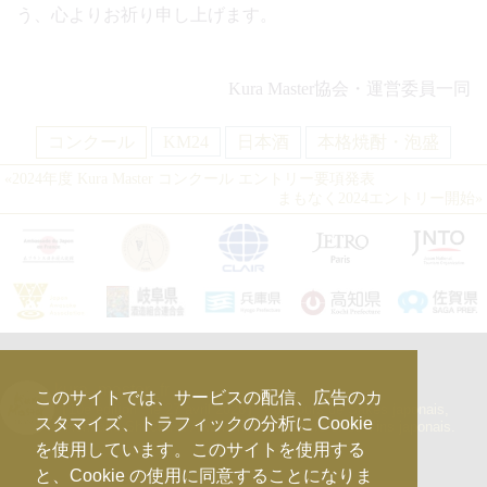
う、心よりお祈り申し上げます。
Kura Master協会・運営委員一同
コンクール
KM24
日本酒
本格焼酎・泡盛
«
2024年度 Kura Master コンクール
エントリー要項発表
まもなく2024エントリー開始
»
kura_master_fr
このサイトでは、サービスの配信、広告のカ
【10e édition : le 27 avril 2026】
Concours de Sakés japonais,
スタマイズ、トラフィックの分析に Cookie
d’Honkaku Shochu & Awamori, de Liqueurs et de Vins japonais.
を使用しています。このサイトを使用する
と、Cookie の使用に同意することになりま