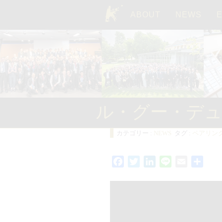
ABOUT
NEWS
TOP
ル・グー・デュ
カテゴリー :
NEWS
タグ :
ペアリン
Facebook
Twitter
LinkedIn
Line
Email
共
有