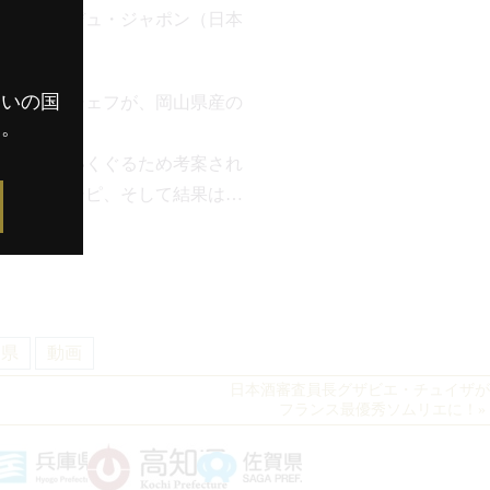
・グー・デュ・ジャポン（日本
まいの国
働く住田シェフが、岡山県産の
す。
法律をかいくぐるため考案され
出したレシピ、そして結果は…
山県
動画
日本酒審査員長
グザビエ・チュイザ
が
フランス最優秀ソムリエに！
»