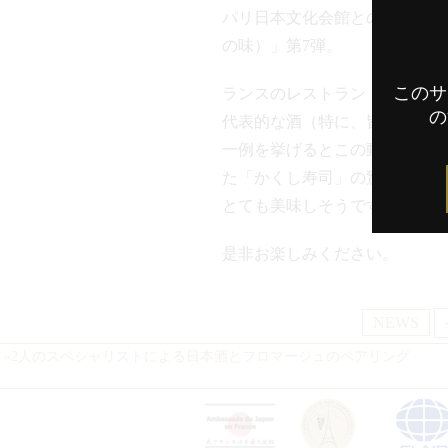
パリ日本文化会館とのコラボレ
の味）」第7弾。
このサ
ランスのレストラン「ル・ラシ
の
代表的な酒（特に、皆さんよく
一例を挙げるとこの動画では、
た「かくし寿司」の驚くべき物
とても美味しそうですね！
是非お楽しみください。
NEWS
«
2人のスペシャリストによる日本酒とフロマージュのペアリング