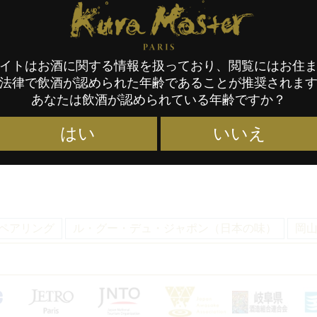
Kura Master Paris
ーションにより、日本の都道府県の食の豊かさを紹介する「ル
イトはお酒に関する情報を扱っており、閲覧にはお住
ーヌ」のソムリエ、ロビン・レガレ氏と、パリの日本料理店で
法律で飲酒が認められた年齢であることが推奨されま
ご存知の雄町米）のレシピと日本酒を紹介します。
あなたは飲酒が認められている年齢ですか？
江戸時代の初め、一般人は贅沢品を食べてはいけないとされた
語とレシピを紹介しています。この逸話は驚くべきもので、傑
はい
いいえ
ペアリング
ル・グー・デュ・ジャポン（日本の味）
岡