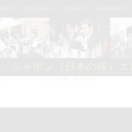
ENTRY
CONCOURS
CONTACT
SPONSORS
Français
日本語
・ジャポン（日本の味）エピソ
グ
,
ル・グー・デュ・ジャポン（日本の味）
,
岡山県
,
動画