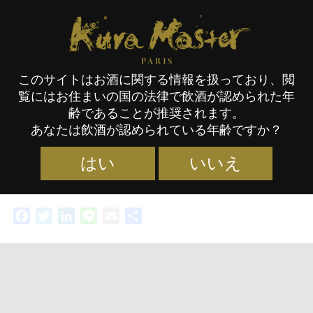
Kura Master Paris
このサイトはお酒に関する情報を扱っており、閲
覧にはお住まいの国の法律で飲酒が認められた年
ル・グー・デュ・ジャポン（日
齢であることが推奨されます。
あなたは飲酒が認められている年齢ですか？
本の味）エピソード6 : 長野
はい
いいえ
カテゴリー :
NEWS
タグ :
ペアリング
,
ル・グー・デュ・
14/07/2022
ジャポン（日本の味）
,
長野県
,
動画
Facebook
Twitter
LinkedIn
Line
Email
共
有