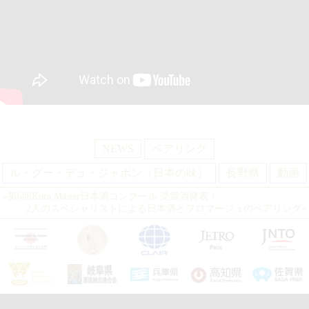
NEWS
ペアリング
ル・グー・デュ・ジャポン（日本の味）
長野県
動画
«
第6回Kura Master日本酒コンクール 受賞酒発表！
2人のスペシャリストによる日本酒とフロマージュのペアリング
»