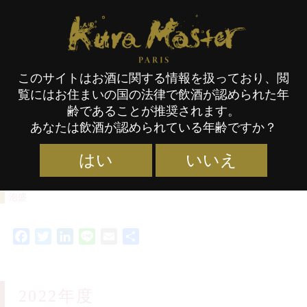
Kura Master Paris
このサイトはお酒に関する情報を扱っており、閲
覧にはお住まいの国の法律で飲酒が認められた年
Kura Master 2022 本格焼酎・泡
齢であることが推奨されます。
あなたは飲酒が認められている年齢ですか？
盛コンクール・エントリー受付
開始！
はい
いいえ
カテゴリー :
NEWS
,
コンクール
タグ :
KM22
,
本格焼酎・
01/02/2022
泡盛
Facebook
Twitter
LinkedIn
Line
Email
共
有
2022年度