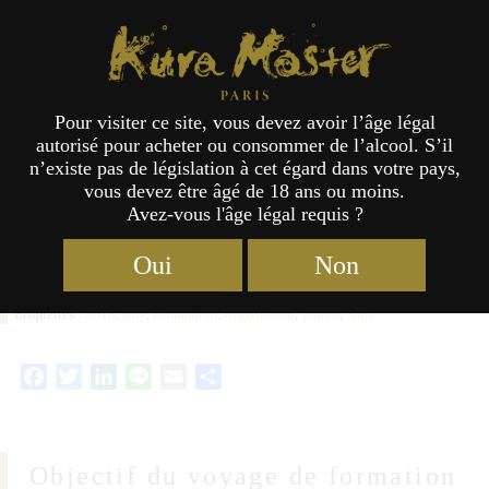
Étiquette :
2018
Kura Master Paris
Pour visiter ce site, vous devez avoir l’âge légal
Voyage de formation sur la culture
autorisé pour acheter ou consommer de l’alcool. S’il
n’existe pas de législation à cet égard dans votre pays,
du saké au Japon
vous devez être âgé de 18 ans ou moins.
Avez-vous l'âge légal requis ?
Oui
Non
Catégories :
Actualités
,
Formation sur la culture du saké
11/02/2018
Étiquettes :
2018
,
Jury
,
Kumamoto
,
dégustation
,
Tokyo
,
Saga
Facebook
Twitter
LinkedIn
Line
Email
Partager
Objectif du voyage de formation