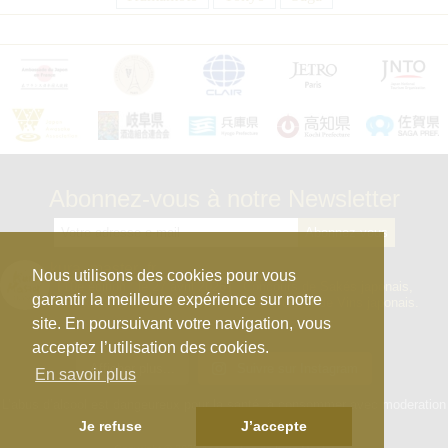
Abonnez-vous à notre Newsletter
kura_master_fr
Nous utilisons des cookies pour vous
【10e édition : le 27 avril 2026】
Concours de Sakés japonais,
garantir la meilleure expérience sur notre
d’Honkaku Shochu & Awamori, de Liqueurs et de Vins japonais.
site. En poursuivant votre navigation, vous
acceptez l’utilisation des cookies.
Afficher plus...
Suivre sur Instagram
En savoir plus
L’abus d’alcool est dangeureux pour la santé, à consommer avec moderation
Je refuse
J’accepte