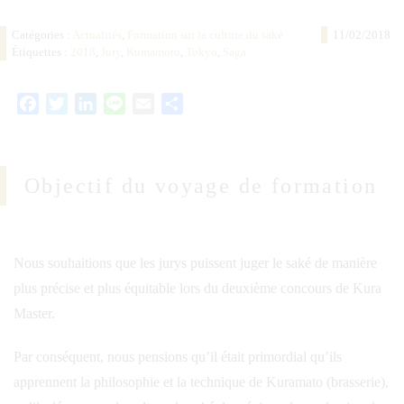
Catégories :
Actualités
,
Formation sur la culture du saké
11/02/2018
Étiquettes :
2018
,
Jury
,
Kumamoto
,
Tokyo
,
Saga
Facebook
Twitter
LinkedIn
Line
Email
Partager
Objectif du voyage de formation
Nous souhaitions que les jurys puissent juger le saké de manière
plus précise et plus équitable lors du deuxième concours de Kura
Master.
Par conséquent, nous pensions qu’il était primordial qu’ils
apprennent la philosophie et la technique de Kuramato (brasserie),