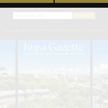
Abonnez-vous à notre Newsletter
】
Concours de Sakés japonais, d’Honkaku Shochu & Awamori, de Liqueurs et 