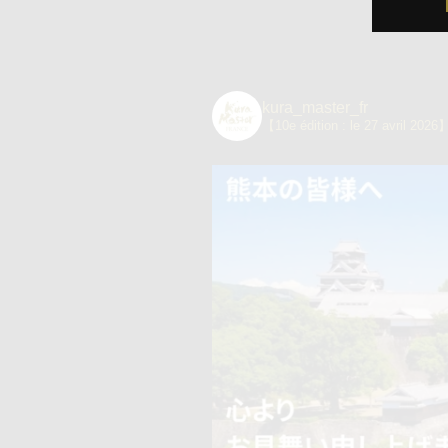
kura_master_fr
【10e édition : le 27 avril 2026