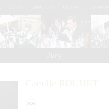
É
ENTRY
CONCOURS
CONTACT
SPONS
Français
日本語
Jury
Camille ROUHET
2026