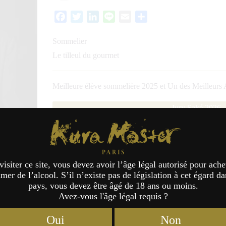
Facebook
Twitter
LinkedIn
Line
Email
Partager
Sommelier
Le tilleul du gourmet
Meilleure élève sommelière 2025 et Un des Meilleurs 
Jury Saké 2026
Kura Master Paris
visiter ce site, vous devez avoir l’âge légal autorisé pour ache
er de l’alcool. S’il n’existe pas de législation à cet égard da
pays, vous devez être âgé de 18 ans ou moins.
Avez-vous l'âge légal requis ?
Oui
Non