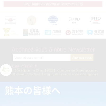
Jury Honkaku-shochu & Awamori 2025
Abonnez-vous à notre Newsletter
kura_master_fr
【10e édition : le 27 avril 2026】
Concours de Sakés japonais,
d’Honkaku Shochu & Awamori, de Liqueurs et de Vins japonais.