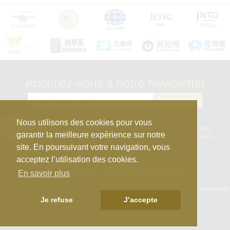
Abonnez-vous à notre Newsletter
kura_master_fr
Nous utilisons des cookies pour vous
【10e édition : le 27 avril 2026】
Concours de Sakés japonais,
garantir la meilleure expérience sur notre
d’Honkaku Shochu & Awamori, de Liqueurs et de Vins japonais.
site. En poursuivant votre navigation, vous
acceptez l’utilisation des cookies.
Afficher plus...
Suivre sur Instagram
En savoir plus
L’abus d’alcool est dangeureux pour la santé, à consommer avec moderation
Je refuse
J’accepte
Copyright © 2025 Association de Kura Master