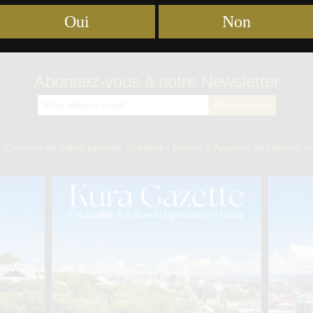
Oui
Non
Abonnez-vous à notre Newsletter
】
Concours de Sakés japonais, d’Honkaku Shochu & Awamori, de Liqueurs et 