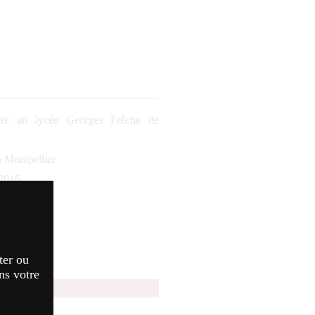
ère au lycée Georges Frêche de
 Montpellier
 2016
e
ter ou
ns votre
amori 2024