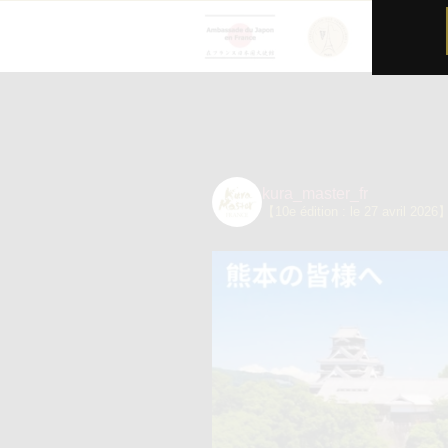
kura_master_fr
【10e édition : le 27 avril 2026