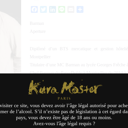
Facebook
Twitter
LinkedIn
Line
Email
Partager
Barman
Aperture
Diplômé d’un BTS mercatique et gestion hôteli
Montpellier
Titulaire d’une MC Barman au lycée Georges Frêche à
Chef Barman du Papa Doble à Montpellier de 2014 à
Chef Barman d’Aperture à Montpellier depuis 2018
Kura Master Paris
Vainqueur en 2015 des Trophées du Bar en équipe.
Vainqueur en 2016 du Grand Prix Havana Club Franc
Finaliste de plusieurs concours nationaux.
visiter ce site, vous devez avoir l’âge légal autorisé pour ache
er de l’alcool. S’il n’existe pas de législation à cet égard da
pays, vous devez être âgé de 18 ans ou moins.
Jury Honkaku-shochu & Aw
Avez-vous l'âge légal requis ?