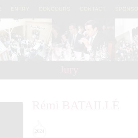
É
ENTRY
CONCOURS
CONTACT
SPONS
Français
日本語
Jury
Rémi BATAILLÉ
2024