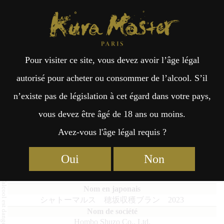
Kura Master Paris
Recherche
Kuramoto
Points de vente
Fr
日
Pour visiter ce site, vous devez avoir l’âge légal
an
本
Château Mars Hosaka Shukaku
autorisé pour acheter ou consommer de l’alcool. S’il
Blanc 2023
n’existe pas de législation à cet égard dans votre pays,
çai
語
vous devez être âgé de 18 ans ou moins.
Avez-vous l'âge légal requis ?
s
Kōshū : Médaille d’Or 2025
Oui
Non
Château Mars Hosaka Shukaku Blanc 2023
シャトーマルス 穂坂収穫ブラン 2023
Hombo Shuzo Co., Ltd.