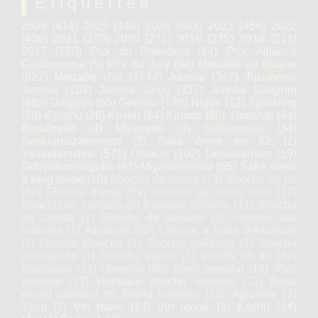
Étiquettes
2026
(414)
2025
(448)
2024
(493)
2023
(454)
2022
(430)
2021
(370)
2020
(271)
2019
(235)
2018
(211)
2017
(180)
Prix du Président
(14)
Prix Alliance
Gastronomie
(5)
Prix du Jury
(94)
Médaille de platine
(927)
Médaille d’or
(1744)
Junmai
(347)
Tokubetsu
Junmai
(103)
Junmai Ginjo
(337)
Junmai Daiginjo
(682)
Daiginjo
(65)
Genshu
(170)
Nigori
(12)
Sparkling
(69)
Kijoshu
(26)
Koshu
(64)
Kimoto
(80)
Yamahaï
(64)
Bodaïmoto
(4)
Mizumoto
(3)
Sokujomoto
(34)
Sankiamazakemoto
(2)
Saké élevé en fût
(2)
Yamadanishiki
(571)
Omachi
(102)
Dewasansan
(19)
Gohyakumangoku
(93)
Miyamanishiki
(65)
Saké vieilli
à long terme
(10)
Shochu de patate
(73)
Shochu de riz
(42)
Shochu d'orge
(59)
Shochu de sucre brun
(17)
Shochu de sarrasin
(2)
Kasutori Shochu
(11)
Shochu
de carotte
(2)
Shochu de sésame
(2)
Shochu aux
marrons
(1)
Awamori
(26)
Liqueur à base d'Awamori
(1)
Liqueur blanche
(1)
Shochu mélangé
(4)
Shochu
aromatisés
(1)
Shochu variés
(1)
Vieillis en fût
(32)
Spiritueux
(11)
Umeshu
(80)
Jōryū umeshu
(16)
Jōzō
umeshu
(33)
Honkaku shochu umeshu
(13)
Base
mixed umeshu
(6)
Blend umeshu
(13)
Agrumes
(7)
Yuzu
(7)
Vin blanc
(14)
Vin rouge
(3)
Kōshū
(14)