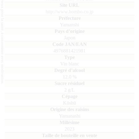
L'abus d'alcool est dangereux pour la santé, à consommer avec modération.
http://www.hombo.co.jp
Yamanshi
Japon
4976881421981
Vin blanc
12.0
%
2
Kōshū
Yamanashi
2023