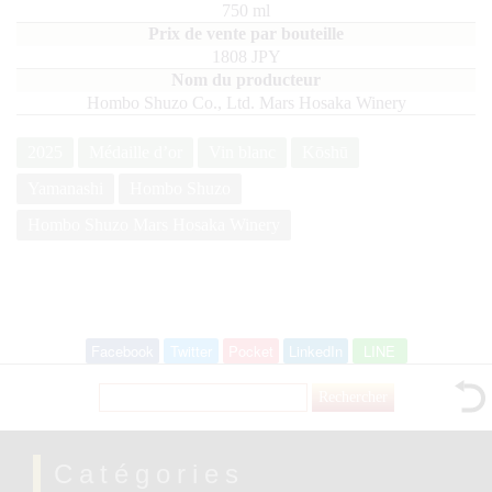
750
ml
1808 JPY
Hombo Shuzo Co., Ltd. Mars Hosaka Winery
2025
Médaille d’or
Vin blanc
Kōshū
Yamanashi
Hombo Shuzo
Hombo Shuzo Mars Hosaka Winery
Facebook
Twitter
Pocket
LinkedIn
LINE
Rechercher :
Catégories