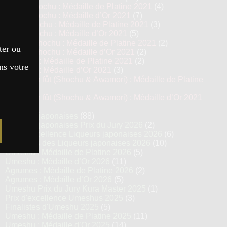
Kome Shochu : Médaille de Platine 2021
(4)
Kome Shochu : Médaille d’Or 2021
(7)
Mugi Shochu : Médaille de Platine 2021
(3)
Mugi Shochu : Médaille d’Or 2021
(5)
Kokuto Shochu : Médaille de Platine 2021
(2)
ter ou
Kokuto Shochu : Médaille d’Or 2021
(2)
Awamori : Médaille de Platine 2021
(2)
ns votre
Awamori : Médaille d’Or 2021
(3)
Vieillis en fût (Shochu & Awamori) : Médaille de Platine
2021
(3)
Vieillis en fût (Shochu & Awamori) : Médaille d’Or 2021
(6)
Liqueurs japonaises
(88)
Liqueurs japonaises Prix du Jury 2026
(2)
Prix d’excellence Liqueurs japonaises 2026
(6)
Finalistes des Liqueurs japonaises 2026
(10)
Umeshu : Médaille de Platine 2026
(5)
Umeshu : Médaille d’Or 2026
(11)
Agrumes : Médaille de Platine 2026
(2)
Agrumes : Médaille d’Or 2026
(5)
Umeshu Prix du Jury Kura Master 2025
(1)
Prix d'excellence Umeshus 2025
(3)
Finalistes d'Umeshu 2025
(5)
Umeshu : Médaille de Platine 2025
(11)
Umeshu : Médaille d’Or 2025
(14)