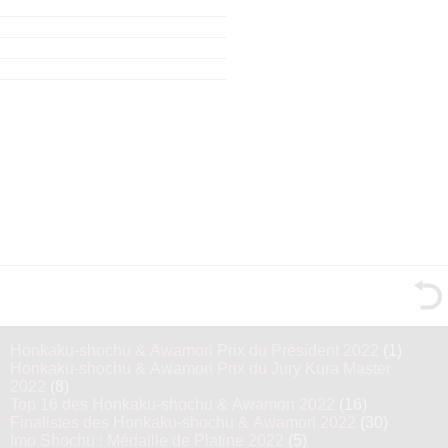
Honkaku-shochu & Awamori Prix du Président 2022
(1)
Honkaku-shochu & Awamori Prix du Jury Kura Master
2022
(8)
Top 16 des Honkaku-shochu & Awamori 2022
(16)
Finalistes des Honkaku-shochu & Awamori 2022
(30)
Imo Shochu : Médaille de Platine 2022
(5)