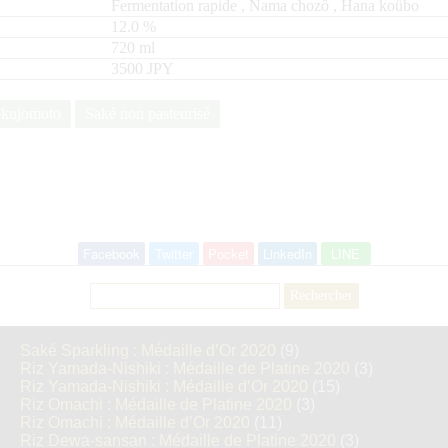
Fermentation rapide
,
Nama chozô
,
Hana koübo
12.0
%
720
ml
3500 JPY
kujomoto
Saké non pasteurisé
Facebook
Twitter
Pocket
LinkedIn
LINE
Rechercher :
Saké Sparkling : Médaille d’Or 2020
(9)
Riz Yamada-Nishiki : Médaille de Platine 2020
(3)
Riz Yamada-Nishiki : Médaille d’Or 2020
(15)
Riz Omachi : Médaille de Platine 2020
(3)
Riz Omachi : Médaille d’Or 2020
(11)
Riz Dewa-sansan : Médaille de Platine 2020
(3)