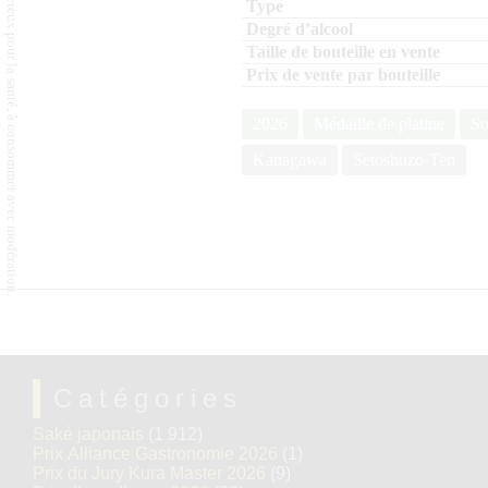
L'abus d'alcool est dangereux pour la santé, à consommer avec modération.
2026
Médaille de platine
So
Kanagawa
Setoshuzo-Ten
Catégories
Saké japonais
(1 912)
Prix Alliance Gastronomie 2026
(1)
Prix du Jury Kura Master 2026
(9)