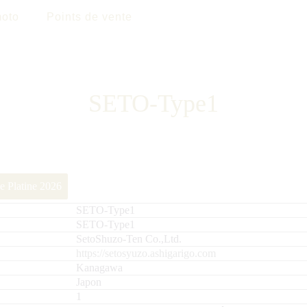
oto
Points de vente
SETO-Type1
e Platine 2026
SETO-Type1
SETO-Type1
SetoShuzo-Ten Co.,Ltd.
https://setosyuzo.ashigarigo.com
Kanagawa
Japon
1