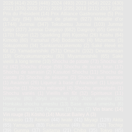
2026
(414)
2025
(448)
2024
(493)
2023
(454)
2022
(430)
2021
(370)
2020
(271)
2019
(235)
2018
(211)
2017
(180)
Prix du Président
(14)
Prix Alliance Gastronomie
(5)
Prix
du Jury
(94)
Médaille de platine
(927)
Médaille d’or
(1744)
Junmai
(347)
Tokubetsu Junmai
(103)
Junmai
Ginjo
(337)
Junmai Daiginjo
(682)
Daiginjo
(65)
Genshu
(170)
Nigori
(12)
Sparkling
(69)
Kijoshu
(26)
Koshu
(64)
Kimoto
(80)
Yamahaï
(64)
Bodaïmoto
(4)
Mizumoto
(3)
Sokujomoto
(34)
Sankiamazakemoto
(2)
Saké élevé en
fût
(2)
Yamadanishiki
(571)
Omachi
(102)
Dewasansan
(19)
Gohyakumangoku
(93)
Miyamanishiki
(65)
Saké
vieilli à long terme
(10)
Shochu de patate
(73)
Shochu de
riz
(42)
Shochu d'orge
(59)
Shochu de sucre brun
(17)
Shochu de sarrasin
(2)
Kasutori Shochu
(11)
Shochu de
carotte
(2)
Shochu de sésame
(2)
Shochu aux marrons
(1)
Awamori
(26)
Liqueur à base d'Awamori
(1)
Liqueur
blanche
(1)
Shochu mélangé
(4)
Shochu aromatisés
(1)
Shochu variés
(1)
Vieillis en fût
(32)
Spiritueux
(11)
Umeshu
(80)
Jōryū umeshu
(16)
Jōzō umeshu
(33)
Honkaku shochu umeshu
(13)
Base mixed umeshu
(6)
Blend umeshu
(13)
Agrumes
(7)
Yuzu
(7)
Vin blanc
(14)
Vin rouge
(3)
Kōshū
(14)
Muscat Bailey A
(3)
Hokkaido
(13)
Aomori
(44)
Iwate
(41)
Miyagi
(128)
Akita
(65)
Yamagata
(83)
Fukushima
(49)
Ibaraki
(32)
Tochigi
(39)
Gunma
(37)
Saitama
(21)
Chiba
(35)
Tokyo
(45)