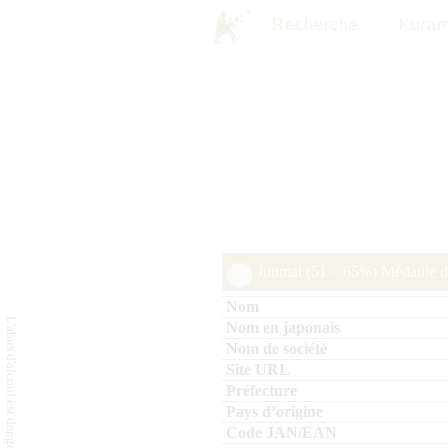
Recherche
Kuram
Junmai (51 – 65%) Médaille d