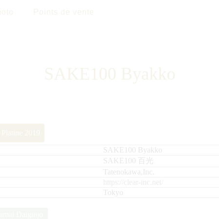
oto
Points de vente
SAKE100 Byakko
 Platine 2019
SAKE100 Byakko
SAKE100 百光
Tatenokawa,Inc.
https://clear-inc.net/
Tokyo
nmai Daiginjo