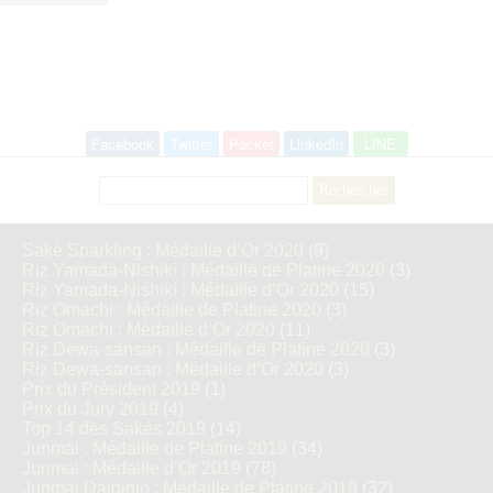
Facebook
Twitter
Pocket
LinkedIn
LINE
Rechercher :
Saké Sparkling : Médaille d’Or 2020
(9)
Riz Yamada-Nishiki : Médaille de Platine 2020
(3)
Riz Yamada-Nishiki : Médaille d’Or 2020
(15)
Riz Omachi : Médaille de Platine 2020
(3)
Riz Omachi : Médaille d’Or 2020
(11)
Riz Dewa-sansan : Médaille de Platine 2020
(3)
Riz Dewa-sansan : Médaille d’Or 2020
(3)
Prix du Président 2019
(1)
Prix du Jury 2019
(4)
Top 14 des Sakés 2019
(14)
Junmai : Médaille de Platine 2019
(34)
Junmai : Médaille d’Or 2019
(78)
Junmai Daiginjo : Médaille de Platine 2019
(32)