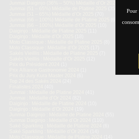
Junmai Daiginjo (36% – 50%) Médaille d’Or 2025
(69)
Junmai (51 – 65%) Médaille de Platine 2025
(35)
Pour 
Junmai (51 – 65%) Médaille d’Or 2025
(70)
Junmai (66 – 100%) Médaille de Platine 2025
(6)
consomm
Junmai (66 – 100%) Médaille d’Or 2025
(10)
Daiginjo : Médaille de Platine 2025
(11)
Daiginjo : Médaille d’Or 2025
(18)
Moto Classique : Médaille de Platine 2025
(8)
Moto Classique : Médaille d’Or 2025
(17)
Sakés Vieillis : Médaille de Platine 2025
(7)
Sakés Vieillis : Médaille d’Or 2025
(12)
Prix du Président 2024
(1)
Prix Alliance Gastronomie 2024
(1)
Prix du Jury Kura Master 2024
(6)
Top 24 des Sakés 2024
(24)
Finalistes 2024
(40)
Junmai : Médaille de Platine 2024
(41)
Junmai : Médaille d’Or 2024
(82)
Daiginjo : Médaille de Platine 2024
(10)
Daiginjo : Médaille d’Or 2024
(19)
Junmai Daiginjo : Médaille de Platine 2024
(55)
Junmai Daiginjo : Médaille d’Or 2024
(110)
Saké Sparkling : Médaille de Platine 2024
(6)
Saké Sparkling : Médaille d’Or 2024
(14)
Moto Classique : Médaille de Platine 2024
(14)