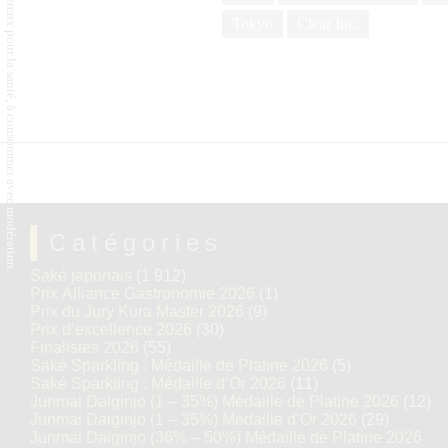
L'abus d'alcool est dangereux pour la santé, à consommer avec modération.
Tokyo
Clear Inc.
Catégories
Saké japonais
(1 912)
Prix Alliance Gastronomie 2026
(1)
Prix du Jury Kura Master 2026
(9)
Prix d’excellence 2026
(30)
Finalistes 2026
(55)
Saké Sparkling : Médaille de Platine 2026
(5)
Saké Sparkling : Médaille d’Or 2026
(11)
Junmai Daiginjo (1 – 35%) Médaille de Platine 2026
(12)
Junmai Daiginjo (1 – 35%) Médaille d’Or 2026
(29)
Junmai Daiginjo (36% – 50%) Médaille de Platine 2026