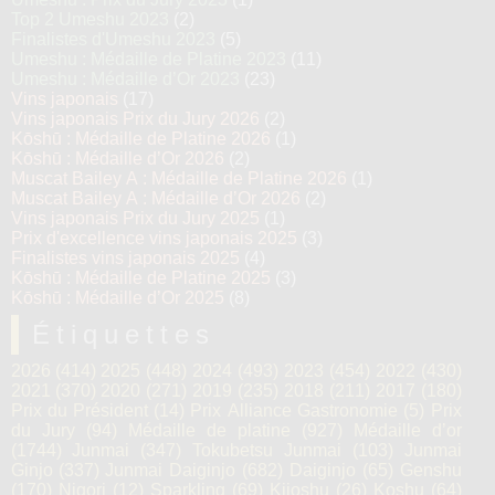
Top 2 Umeshu 2023
(2)
Finalistes d'Umeshu 2023
(5)
Umeshu : Médaille de Platine 2023
(11)
Umeshu : Médaille d’Or 2023
(23)
Vins japonais
(17)
Vins japonais Prix du Jury 2026
(2)
Kōshū : Médaille de Platine 2026
(1)
Kōshū : Médaille d’Or 2026
(2)
Muscat Bailey A : Médaille de Platine 2026
(1)
Muscat Bailey A : Médaille d’Or 2026
(2)
Vins japonais Prix du Jury 2025
(1)
Prix d'excellence vins japonais 2025
(3)
Finalistes vins japonais 2025
(4)
Kōshū : Médaille de Platine 2025
(3)
Kōshū : Médaille d’Or 2025
(8)
Étiquettes
2026
(414)
2025
(448)
2024
(493)
2023
(454)
2022
(430)
2021
(370)
2020
(271)
2019
(235)
2018
(211)
2017
(180)
Prix du Président
(14)
Prix Alliance Gastronomie
(5)
Prix
du Jury
(94)
Médaille de platine
(927)
Médaille d’or
(1744)
Junmai
(347)
Tokubetsu Junmai
(103)
Junmai
Ginjo
(337)
Junmai Daiginjo
(682)
Daiginjo
(65)
Genshu
(170)
Nigori
(12)
Sparkling
(69)
Kijoshu
(26)
Koshu
(64)