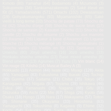
Kimoto
(80)
Yamahaï
(64)
Bodaïmoto
(4)
Mizumoto
(3)
Sokujomoto
(34)
Sankiamazakemoto
(2)
Saké élevé en
fût
(2)
Yamadanishiki
(571)
Omachi
(102)
Dewasansan
(19)
Gohyakumangoku
(93)
Miyamanishiki
(65)
Saké
vieilli à long terme
(10)
Shochu de patate
(73)
Shochu de
riz
(42)
Shochu d'orge
(59)
Shochu de sucre brun
(17)
Shochu de sarrasin
(2)
Kasutori Shochu
(11)
Shochu de
carotte
(2)
Shochu de sésame
(2)
Shochu aux marrons
(1)
Awamori
(26)
Liqueur à base d'Awamori
(1)
Liqueur
blanche
(1)
Shochu mélangé
(4)
Shochu aromatisés
(1)
Shochu variés
(1)
Vieillis en fût
(32)
Spiritueux
(11)
Umeshu
(80)
Jōryū umeshu
(16)
Jōzō umeshu
(33)
Honkaku shochu umeshu
(13)
Base mixed umeshu
(6)
Blend umeshu
(13)
Agrumes
(7)
Yuzu
(7)
Vin blanc
(14)
Vin rouge
(3)
Kōshū
(14)
Muscat Bailey A
(3)
Hokkaido
(13)
Aomori
(44)
Iwate
(41)
Miyagi
(128)
Akita
(65)
Yamagata
(83)
Fukushima
(49)
Ibaraki
(32)
Tochigi
(39)
Gunma
(37)
Saitama
(21)
Chiba
(35)
Tokyo
(45)
Kanagawa
(42)
Niigata
(97)
Toyama
(39)
Ishikawa
(46)
Fukui
(46)
Yamanashi
(36)
Nagano
(88)
Gifu
(83)
Shizuoka
(59)
Aichi
(23)
Mie
(67)
Shiga
(26)
Kyoto
(58)
Osaka
(18)
Hyogo
(138)
Nara
(17)
Wakayama
(57)
Tottori
(8)
Shimane
(35)
Okayama
(33)
Hiroshima
(63)
Yamaguchi
(30)
Tokushima
(8)
Kagawa
(9)
Ehime
(32)
Kochi
(54)
Fukuoka
(90)
Saga
(69)
Nagasaki
(18)