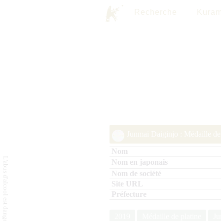
Recherche
Kuram
Junmai Daiginjo : Médaille de
2019
Médaille de platine
Ju