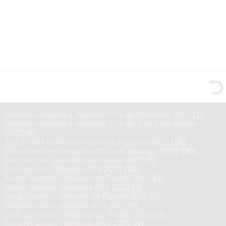
Honkaku-shochu & Awamori Prix du Président 2022
(1)
Honkaku-shochu & Awamori Prix du Jury Kura Master
2022
(8)
Top 16 des Honkaku-shochu & Awamori 2022
(16)
Finalistes des Honkaku-shochu & Awamori 2022
(30)
Imo Shochu : Médaille de Platine 2022
(5)
Imo Shochu : Médaille d’Or 2022
(10)
Kome Shochu : Médaille de Platine 2022
(2)
Kome Shochu : Médaille d’Or 2022
(4)
Mugi Shochu : Médaille de Platine 2022
(5)
Mugi Shochu : Médaille d’Or 2022
(9)
Shochu Variés : Médaille de Platine 2022
(2)
Shochu Variés : Médaille d’Or 2022
(4)