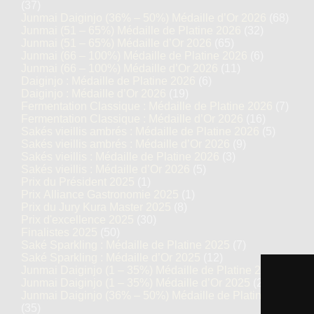
(37)
Junmai Daiginjo (36% – 50%) Médaille d’Or 2026
(68)
Junmai (51 – 65%) Médaille de Platine 2026
(32)
Junmai (51 – 65%) Médaille d’Or 2026
(65)
Junmai (66 – 100%) Médaille de Platine 2026
(6)
Junmai (66 – 100%) Médaille d’Or 2026
(11)
Daiginjo : Médaille de Platine 2026
(6)
Daiginjo : Médaille d’Or 2026
(19)
Fermentation Classique : Médaille de Platine 2026
(7)
Fermentation Classique : Médaille d’Or 2026
(16)
Sakés vieillis ambrés : Médaille de Platine 2026
(5)
Sakés vieillis ambrés : Médaille d’Or 2026
(9)
Sakés vieillis : Médaille de Platine 2026
(3)
Sakés vieillis : Médaille d’Or 2026
(5)
Prix du Président 2025
(1)
Prix Alliance Gastronomie 2025
(1)
Prix du Jury Kura Master 2025
(8)
Prix d'excellence 2025
(30)
Finalistes 2025
(50)
Saké Sparkling : Médaille de Platine 2025
(7)
Saké Sparkling : Médaille d’Or 2025
(12)
Junmai Daiginjo (1 – 35%) Médaille de Platine 2025
(14)
Junmai Daiginjo (1 – 35%) Médaille d’Or 2025
(27)
Junmai Daiginjo (36% – 50%) Médaille de Platine 2025
(35)