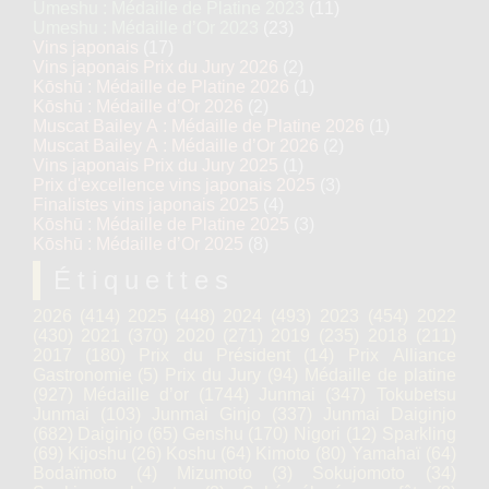
Umeshu : Médaille de Platine 2023
(11)
Umeshu : Médaille d’Or 2023
(23)
Vins japonais
(17)
Vins japonais Prix du Jury 2026
(2)
Kōshū : Médaille de Platine 2026
(1)
Kōshū : Médaille d’Or 2026
(2)
Muscat Bailey A : Médaille de Platine 2026
(1)
Muscat Bailey A : Médaille d’Or 2026
(2)
Vins japonais Prix du Jury 2025
(1)
Prix d'excellence vins japonais 2025
(3)
Finalistes vins japonais 2025
(4)
Kōshū : Médaille de Platine 2025
(3)
Kōshū : Médaille d’Or 2025
(8)
Étiquettes
2026
(414)
2025
(448)
2024
(493)
2023
(454)
2022
(430)
2021
(370)
2020
(271)
2019
(235)
2018
(211)
2017
(180)
Prix du Président
(14)
Prix Alliance
Gastronomie
(5)
Prix du Jury
(94)
Médaille de platine
(927)
Médaille d’or
(1744)
Junmai
(347)
Tokubetsu
Junmai
(103)
Junmai Ginjo
(337)
Junmai Daiginjo
(682)
Daiginjo
(65)
Genshu
(170)
Nigori
(12)
Sparkling
(69)
Kijoshu
(26)
Koshu
(64)
Kimoto
(80)
Yamahaï
(64)
Bodaïmoto
(4)
Mizumoto
(3)
Sokujomoto
(34)