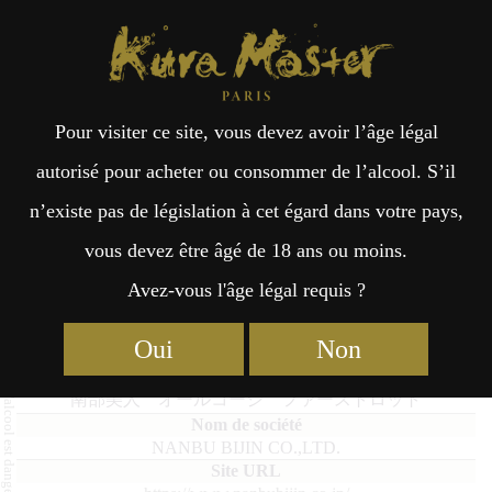
Kura Master Paris
Recherche
Kuramoto
Points de vente
Fr
日
Pour visiter ce site, vous devez avoir l’âge légal
an
本
Nanbu Bijin All Koji the 1st lot
autorisé pour acheter ou consommer de l’alcool. S’il
n’existe pas de législation à cet égard dans votre pays,
çai
語
vous devez être âgé de 18 ans ou moins.
Avez-vous l'âge légal requis ?
Sakés Vieillis : Médaille de Platine 2023
s
Oui
Non
Nanbu Bijin All Koji the 1st lot
南部美人 オールコージ ファーストロット
NANBU BIJIN CO.,LTD.