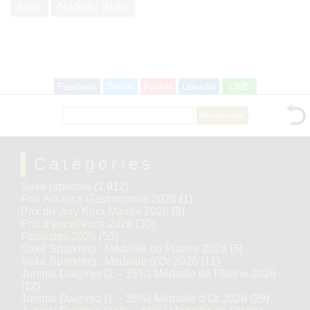
Iwate
NANBU BIJIN
Facebook
Twitter
Pocket
LinkedIn
LINE
Rechercher :
Catégories
Saké japonais
(1 912)
Prix Alliance Gastronomie 2026
(1)
Prix du Jury Kura Master 2026
(9)
Prix d’excellence 2026
(30)
Finalistes 2026
(55)
Saké Sparkling : Médaille de Platine 2026
(5)
Saké Sparkling : Médaille d’Or 2026
(11)
Junmai Daiginjo (1 – 35%) Médaille de Platine 2026
(12)
Junmai Daiginjo (1 – 35%) Médaille d’Or 2026
(29)