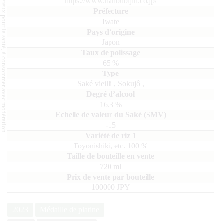
L'abus d'alcool est dangereux pour la santé, à consommer avec modération.
https://www.nanbubijin.co.jp/
Iwate
Japon
65
%
Saké vieilli
,
Sokujô
,
16.3
%
-15
Toyonishiki, etc.
100
720
ml
100000 JPY
2023
Médaille de platine