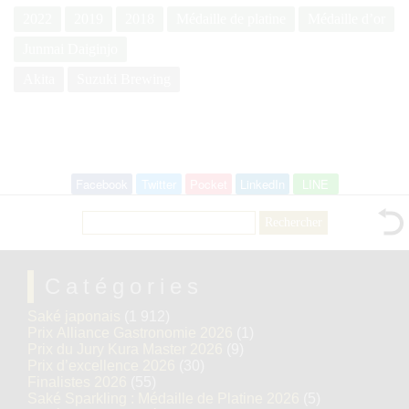
2022
2019
2018
Médaille de platine
Médaille d’or
Junmai Daiginjo
Akita
Suzuki Brewing
Facebook
Twitter
Pocket
LinkedIn
LINE
Rechercher :
Catégories
Saké japonais
(1 912)
Prix Alliance Gastronomie 2026
(1)
Prix du Jury Kura Master 2026
(9)
Prix d’excellence 2026
(30)
Finalistes 2026
(55)
Saké Sparkling : Médaille de Platine 2026
(5)