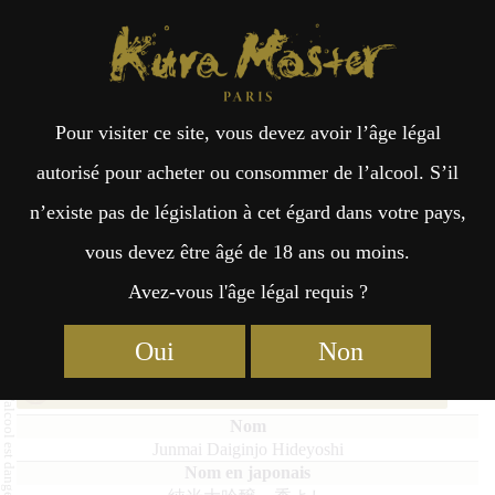
Kura Master Paris
Recherche
Kuramoto
Points de vente
Fr
日
Pour visiter ce site, vous devez avoir l’âge légal
an
本
Junmai Daiginjo Hideyoshi
autorisé pour acheter ou consommer de l’alcool. S’il
n’existe pas de législation à cet égard dans votre pays,
çai
語
vous devez être âgé de 18 ans ou moins.
Avez-vous l'âge légal requis ?
Junmai Daiginjo : Médaille de Platine 2022
s
Junmai Daiginjo : Médaille de Platine 2019
Oui
Non
Junmai Daiginjo & Junmai Ginjo : Médaille d’Or 2018
Junmai Daiginjo Hideyoshi