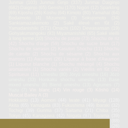
Junmai
(103)
Junmai Ginjo
(337)
Junmai Daiginjo
(682)
Daiginjo
(65)
Genshu
(170)
Nigori
(12)
Sparkling
(69)
Kijoshu
(26)
Koshu
(64)
Kimoto
(80)
Yamahaï
(64)
Bodaïmoto
(4)
Mizumoto
(3)
Sokujomoto
(34)
Sankiamazakemoto
(2)
Saké élevé en fût
(2)
Yamadanishiki
(571)
Omachi
(102)
Dewasansan
(19)
Gohyakumangoku
(93)
Miyamanishiki
(65)
Saké vieilli
à long terme
(10)
Shochu de patate
(73)
Shochu de riz
(42)
Shochu d'orge
(59)
Shochu de sucre brun
(17)
Shochu de sarrasin
(2)
Kasutori Shochu
(11)
Shochu
de carotte
(2)
Shochu de sésame
(2)
Shochu aux
marrons
(1)
Awamori
(26)
Liqueur à base d'Awamori
(1)
Liqueur blanche
(1)
Shochu mélangé
(4)
Shochu
aromatisés
(1)
Shochu variés
(1)
Vieillis en fût
(32)
Spiritueux
(11)
Umeshu
(80)
Jōryū umeshu
(16)
Jōzō
umeshu
(33)
Honkaku shochu umeshu
(13)
Base
mixed umeshu
(6)
Blend umeshu
(13)
Agrumes
(7)
Yuzu
(7)
Vin blanc
(14)
Vin rouge
(3)
Kōshū
(14)
Muscat Bailey A
(3)
Hokkaido
(13)
Aomori
(44)
Iwate
(41)
Miyagi
(128)
Akita
(65)
Yamagata
(83)
Fukushima
(49)
Ibaraki
(32)
Tochigi
(39)
Gunma
(37)
Saitama
(21)
Chiba
(35)
Tokyo
(45)
Kanagawa
(42)
Niigata
(97)
Toyama
(39)
Ishikawa
(46)
Fukui
(46)
Yamanashi
(36)
Nagano
(88)
Gifu
(83)
Shizuoka
(59)
Aichi
(23)
Mie
(67)
Shiga
(26)