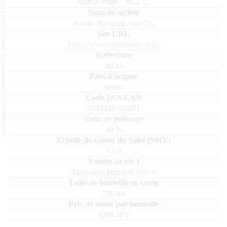
L'abus d'alcool est dangereux pour la santé, à consommer avec modération.
純米大吟醸 秀よし
Suzuki Brewing And Co.
https://www.hideyoshi.co.jp/
Akita
Japon
4993448302071
40
%
+2.0
Akita sake komachi
100
720
ml
3200 JPY