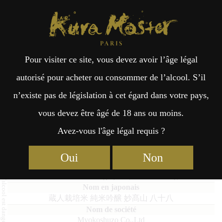
Kura Master Paris
Recherche
Kuramoto
Points de vente
Fr
日
Pour visiter ce site, vous devez avoir l’âge légal
an
本
Kurabitosaibaimai Junmaiginjo
autorisé pour acheter ou consommer de l’alcool. S’il
Myokozan hachijyuhachi
n’existe pas de législation à cet égard dans votre pays,
çai
語
vous devez être âgé de 18 ans ou moins.
Avez-vous l'âge légal requis ?
s
Junmai : Médaille de Platine 2023
Oui
Non
Kurabitosaibaimai Junmaiginjo Myokozan hachijyuhachi
蔵人栽培米 純米吟醸 妙髙山 八十八
Myokoshuzo Co.,Ltd