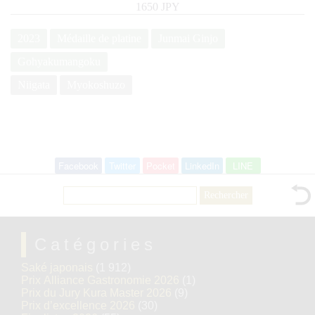
1650 JPY
2023
Médaille de platine
Junmai Ginjo
Gohyakumangoku
Niigata
Myokoshuzo
Facebook
Twitter
Pocket
LinkedIn
LINE
Rechercher :
Catégories
Saké japonais
(1 912)
Prix Alliance Gastronomie 2026
(1)
Prix du Jury Kura Master 2026
(9)
Prix d’excellence 2026
(30)