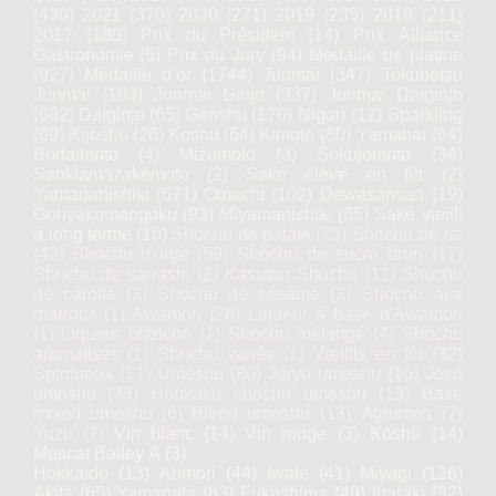
(430)
2021
(370)
2020
(271)
2019
(235)
2018
(211)
2017
(180)
Prix du Président
(14)
Prix Alliance
Gastronomie
(5)
Prix du Jury
(94)
Médaille de platine
(927)
Médaille d’or
(1744)
Junmai
(347)
Tokubetsu
Junmai
(103)
Junmai Ginjo
(337)
Junmai Daiginjo
(682)
Daiginjo
(65)
Genshu
(170)
Nigori
(12)
Sparkling
(69)
Kijoshu
(26)
Koshu
(64)
Kimoto
(80)
Yamahaï
(64)
Bodaïmoto
(4)
Mizumoto
(3)
Sokujomoto
(34)
Sankiamazakemoto
(2)
Saké élevé en fût
(2)
Yamadanishiki
(571)
Omachi
(102)
Dewasansan
(19)
Gohyakumangoku
(93)
Miyamanishiki
(65)
Saké vieilli
à long terme
(10)
Shochu de patate
(73)
Shochu de riz
(42)
Shochu d'orge
(59)
Shochu de sucre brun
(17)
Shochu de sarrasin
(2)
Kasutori Shochu
(11)
Shochu
de carotte
(2)
Shochu de sésame
(2)
Shochu aux
marrons
(1)
Awamori
(26)
Liqueur à base d'Awamori
(1)
Liqueur blanche
(1)
Shochu mélangé
(4)
Shochu
aromatisés
(1)
Shochu variés
(1)
Vieillis en fût
(32)
Spiritueux
(11)
Umeshu
(80)
Jōryū umeshu
(16)
Jōzō
umeshu
(33)
Honkaku shochu umeshu
(13)
Base
mixed umeshu
(6)
Blend umeshu
(13)
Agrumes
(7)
Yuzu
(7)
Vin blanc
(14)
Vin rouge
(3)
Kōshū
(14)
Muscat Bailey A
(3)
Hokkaido
(13)
Aomori
(44)
Iwate
(41)
Miyagi
(128)
Akita
(65)
Yamagata
(83)
Fukushima
(49)
Ibaraki
(32)