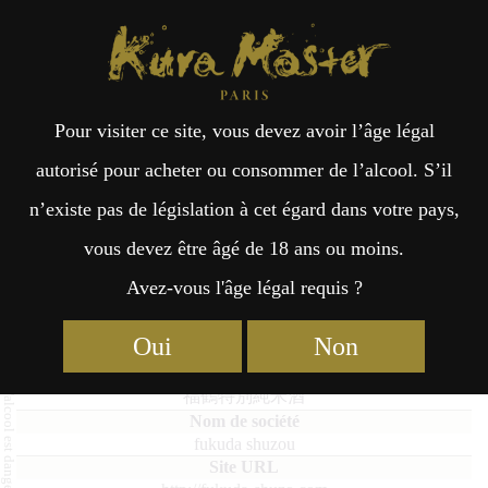
Kura Master Paris
Recherche
Kuramoto
Points de vente
Fr
日
Pour visiter ce site, vous devez avoir l’âge légal
an
本
Fukutsuru Tokubetsu junmaishu
autorisé pour acheter ou consommer de l’alcool. S’il
n’existe pas de législation à cet égard dans votre pays,
çai
語
vous devez être âgé de 18 ans ou moins.
Avez-vous l'âge légal requis ?
Junmai : Médaille d’Or 2017
s
Oui
Non
Fukutsuru Tokubetsu junmaishu
福鶴特別純米酒
fukuda shuzou