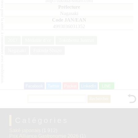
L'abus d'alcool est dangereux pour la santé, à consommer avec modération.
http://fukuda-shuzo.com
Nagasaki
4993036031352
2017
Médaille d’or
Tokubetsu Junmai
Nagasaki
Fukuda Shuzo
Facebook
Twitter
Pocket
LinkedIn
LINE
Rechercher :
Catégories
Saké japonais
(1 912)
Prix Alliance Gastronomie 2026
(1)