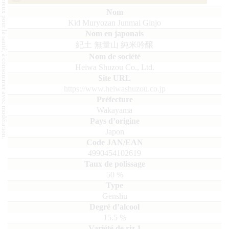
L'abus d'alcool est dangereux pour la santé, à consommer avec modération.
Kid Muryozan Junmai Ginjo
紀土 無量山 純米吟醸
Heiwa Shuzou Co., Ltd.
https://www.heiwashuzou.co.jp
Wakayama
Japon
4990454102619
50
%
Genshu
15.5
%