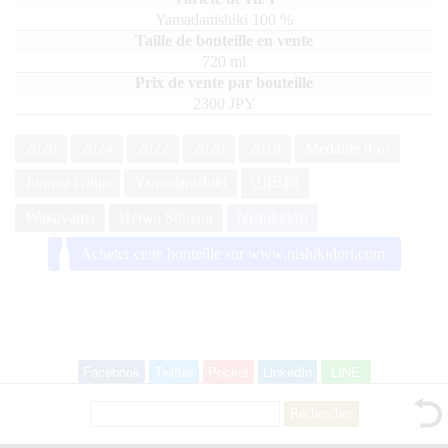
Yamadanishiki
100
720
ml
2300 JPY
2026
2024
2022
2020
2018
Médaille d’or
Junmai Ginjo
Yamadanishiki
山田錦
Wakayama
Heiwa Shuzou
Nishikidôri
Acheter cette bouteille sur www.nishikidori.com
Facebook
Twitter
Pocket
LinkedIn
LINE
Rechercher :