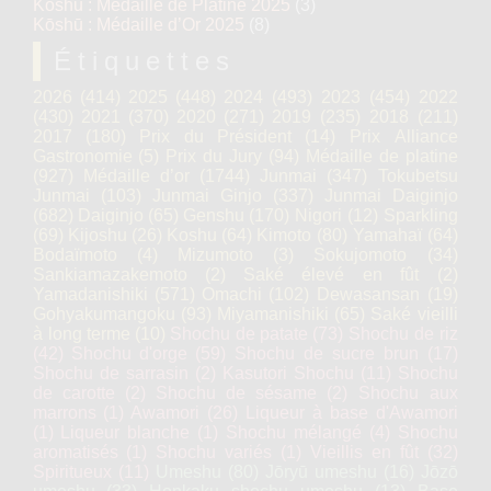
Kōshū : Médaille de Platine 2025
(3)
Kōshū : Médaille d’Or 2025
(8)
Étiquettes
2026
(414)
2025
(448)
2024
(493)
2023
(454)
2022
(430)
2021
(370)
2020
(271)
2019
(235)
2018
(211)
2017
(180)
Prix du Président
(14)
Prix Alliance
Gastronomie
(5)
Prix du Jury
(94)
Médaille de platine
(927)
Médaille d’or
(1744)
Junmai
(347)
Tokubetsu
Junmai
(103)
Junmai Ginjo
(337)
Junmai Daiginjo
(682)
Daiginjo
(65)
Genshu
(170)
Nigori
(12)
Sparkling
(69)
Kijoshu
(26)
Koshu
(64)
Kimoto
(80)
Yamahaï
(64)
Bodaïmoto
(4)
Mizumoto
(3)
Sokujomoto
(34)
Sankiamazakemoto
(2)
Saké élevé en fût
(2)
Yamadanishiki
(571)
Omachi
(102)
Dewasansan
(19)
Gohyakumangoku
(93)
Miyamanishiki
(65)
Saké vieilli
à long terme
(10)
Shochu de patate
(73)
Shochu de riz
(42)
Shochu d'orge
(59)
Shochu de sucre brun
(17)
Shochu de sarrasin
(2)
Kasutori Shochu
(11)
Shochu
de carotte
(2)
Shochu de sésame
(2)
Shochu aux
marrons
(1)
Awamori
(26)
Liqueur à base d'Awamori
(1)
Liqueur blanche
(1)
Shochu mélangé
(4)
Shochu
aromatisés
(1)
Shochu variés
(1)
Vieillis en fût
(32)
Spiritueux
(11)
Umeshu
(80)
Jōryū umeshu
(16)
Jōzō