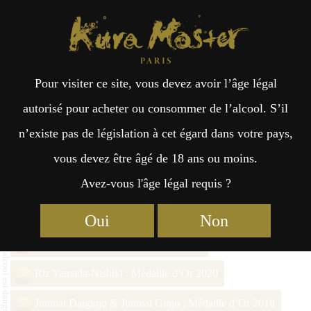
Kura Master Paris
Recherche
Kuramoto
Points de vente
Fr
日
Pour visiter ce site, vous devez avoir l’âge légal
an
本
Kid Muryozan Junmai Ginjo
autorisé pour acheter ou consommer de l’alcool. S’il
n’existe pas de législation à cet égard dans votre pays,
çai
語
vous devez être âgé de 18 ans ou moins.
Avez-vous l'âge légal requis ?
Junmai Daiginjo (36% – 50%) Médaille d’Or 2026
s
Junmai Daiginjo : Médaille d’Or 2024
Oui
Non
Junmai Daiginjo : Médaille d’Or 2022
Riz Yamada-Nishiki : Médaille d’Or 2020
Junmai Daiginjo & Junmai Ginjo : Médaille d’Or 2018