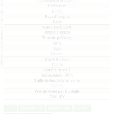
L'abus d'alcool est dangereux pour la santé, à consommer avec modération.
https://minakuchi-shuzo.jp/
Ehime
Japon
4988321100028
60
%
Genshu
15.5
%
Shizukuhime
100
720
ml
2200 JPY
2026
Médaille d’or
Junmai Ginjo
Genshu