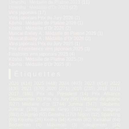
Umeshu : Médaille de Platine 2023
(11)
Umeshu : Médaille d’Or 2023
(23)
Vins japonais
(17)
Vins japonais Prix du Jury 2026
(2)
Kōshū : Médaille de Platine 2026
(1)
Kōshū : Médaille d’Or 2026
(2)
Muscat Bailey A : Médaille de Platine 2026
(1)
Muscat Bailey A : Médaille d’Or 2026
(2)
Vins japonais Prix du Jury 2025
(1)
Prix d'excellence vins japonais 2025
(3)
Finalistes vins japonais 2025
(4)
Kōshū : Médaille de Platine 2025
(3)
Kōshū : Médaille d’Or 2025
(8)
Étiquettes
2026
(414)
2025
(448)
2024
(493)
2023
(454)
2022
(430)
2021
(370)
2020
(271)
2019
(235)
2018
(211)
2017
(180)
Prix du Président
(14)
Prix Alliance
Gastronomie
(5)
Prix du Jury
(94)
Médaille de platine
(927)
Médaille d’or
(1744)
Junmai
(347)
Tokubetsu
Junmai
(103)
Junmai Ginjo
(337)
Junmai Daiginjo
(682)
Daiginjo
(65)
Genshu
(170)
Nigori
(12)
Sparkling
(69)
Kijoshu
(26)
Koshu
(64)
Kimoto
(80)
Yamahaï
(64)
Bodaïmoto
(4)
Mizumoto
(3)
Sokujomoto
(34)