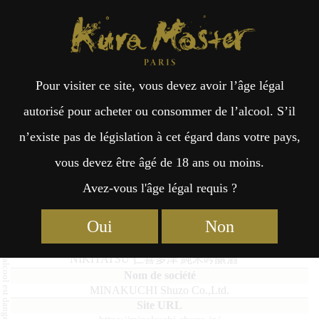
Kura Master Paris
Recherche
Kuramoto
Points de vente
Fr
日
Pour visiter ce site, vous devez avoir l’âge légal
an
本
NIKITATSU Junmai Ginjo
autorisé pour acheter ou consommer de l’alcool. S’il
n’existe pas de législation à cet égard dans votre pays,
çai
語
vous devez être âgé de 18 ans ou moins.
Avez-vous l'âge légal requis ?
Junmai (51 – 65%) Médaille d’Or 2026
s
Oui
Non
NIKITATSU Junmai Ginjo
NIKITATSU 仁喜多津 純米吟醸酒
MINAKUCHI Shuzo Co.,Ltd.