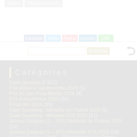
Ehime
Minakuchishuzo
Facebook
Twitter
Pocket
LinkedIn
LINE
Rechercher :
Catégories
Saké japonais
(1 912)
Prix Alliance Gastronomie 2026
(1)
Prix du Jury Kura Master 2026
(9)
Prix d’excellence 2026
(30)
Finalistes 2026
(55)
Saké Sparkling : Médaille de Platine 2026
(5)
Saké Sparkling : Médaille d’Or 2026
(11)
Junmai Daiginjo (1 – 35%) Médaille de Platine 2026
(12)
Junmai Daiginjo (1 – 35%) Médaille d’Or 2026
(29)