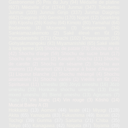
Gastronomie
(5)
Prix du Jury
(94)
Médaille de platine
(927)
Médaille d’or
(1744)
Junmai
(347)
Tokubetsu
Junmai
(103)
Junmai Ginjo
(337)
Junmai Daiginjo
(682)
Daiginjo
(65)
Genshu
(170)
Nigori
(12)
Sparkling
(69)
Kijoshu
(26)
Koshu
(64)
Kimoto
(80)
Yamahaï
(64)
Bodaïmoto
(4)
Mizumoto
(3)
Sokujomoto
(34)
Sankiamazakemoto
(2)
Saké élevé en fût
(2)
Yamadanishiki
(571)
Omachi
(102)
Dewasansan
(19)
Gohyakumangoku
(93)
Miyamanishiki
(65)
Saké vieilli
à long terme
(10)
Shochu de patate
(73)
Shochu de riz
(42)
Shochu d'orge
(59)
Shochu de sucre brun
(17)
Shochu de sarrasin
(2)
Kasutori Shochu
(11)
Shochu
de carotte
(2)
Shochu de sésame
(2)
Shochu aux
marrons
(1)
Awamori
(26)
Liqueur à base d'Awamori
(1)
Liqueur blanche
(1)
Shochu mélangé
(4)
Shochu
aromatisés
(1)
Shochu variés
(1)
Vieillis en fût
(32)
Spiritueux
(11)
Umeshu
(80)
Jōryū umeshu
(16)
Jōzō
umeshu
(33)
Honkaku shochu umeshu
(13)
Base
mixed umeshu
(6)
Blend umeshu
(13)
Agrumes
(7)
Yuzu
(7)
Vin blanc
(14)
Vin rouge
(3)
Kōshū
(14)
Muscat Bailey A
(3)
Hokkaido
(13)
Aomori
(44)
Iwate
(41)
Miyagi
(128)
Akita
(65)
Yamagata
(83)
Fukushima
(49)
Ibaraki
(32)
Tochigi
(39)
Gunma
(37)
Saitama
(21)
Chiba
(35)
Tokyo
(45)
Kanagawa
(42)
Niigata
(97)
Toyama
(39)