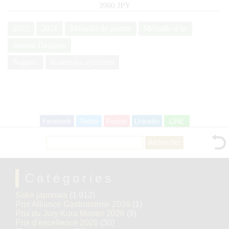
3900 JPY
2022
2021
Médaille de platine
Médaille d’or
Junmai Daiginjo
Nagano
Kametaya syuzoten
Facebook
Twitter
Pocket
LinkedIn
LINE
Rechercher :
Catégories
Saké japonais
(1 912)
Prix Alliance Gastronomie 2026
(1)
Prix du Jury Kura Master 2026
(9)
Prix d’excellence 2026
(30)