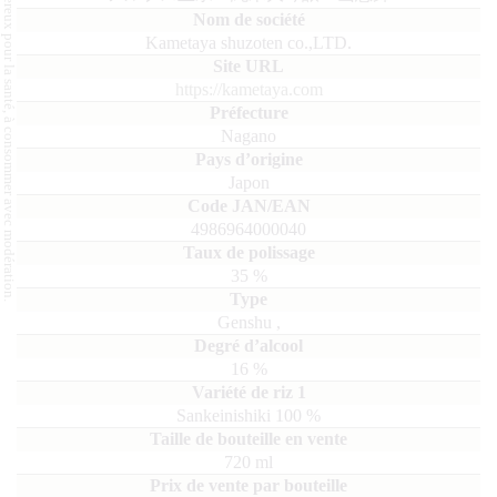
L'abus d'alcool est dangereux pour la santé, à consommer avec modération.
Kametaya shuzoten co.,LTD.
https://kametaya.com
Nagano
Japon
4986964000040
35
%
Genshu
,
16
%
Sankeinishiki
100
720
ml