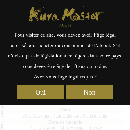
Kura Master Paris
Recherche
Kuramoto
Points de vente
Fr
日
Pour visiter ce site, vous devez avoir l’âge légal
an
本
Alps Masamune Junmaidaiginjo
autorisé pour acheter ou consommer de l’alcool. S’il
Sankeinishiki
n’existe pas de législation à cet égard dans votre pays,
çai
語
vous devez être âgé de 18 ans ou moins.
Avez-vous l'âge légal requis ?
s
Junmai Daiginjo : Médaille d’Or 2022
Oui
Non
Junmai Daiginjo : Médaille de Platine 2021
Alps Masamune Junmaidaiginjo Sankeinishiki
アルプス正宗 純米大吟醸 山恵錦