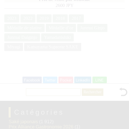
2600 JPY
2023
2022
2019
2018
2017
Médaille de platine
Médaille d’or
Junmai Ginjo
Junmai Daiginjo
Yamadanishiki
Miyagi
Katsuyama Supreme SAKE
Facebook
Twitter
Pocket
LinkedIn
LINE
Rechercher :
Catégories
Saké japonais
(1 912)
Prix Alliance Gastronomie 2026
(1)