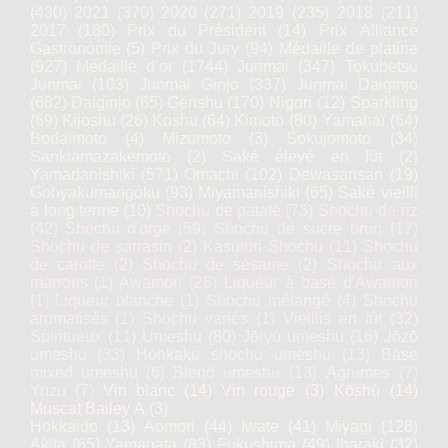
(430)
2021
(370)
2020
(271)
2019
(235)
2018
(211)
2017
(180)
Prix du Président
(14)
Prix Alliance
Gastronomie
(5)
Prix du Jury
(94)
Médaille de platine
(927)
Médaille d’or
(1744)
Junmai
(347)
Tokubetsu
Junmai
(103)
Junmai Ginjo
(337)
Junmai Daiginjo
(682)
Daiginjo
(65)
Genshu
(170)
Nigori
(12)
Sparkling
(69)
Kijoshu
(26)
Koshu
(64)
Kimoto
(80)
Yamahaï
(64)
Bodaïmoto
(4)
Mizumoto
(3)
Sokujomoto
(34)
Sankiamazakemoto
(2)
Saké élevé en fût
(2)
Yamadanishiki
(571)
Omachi
(102)
Dewasansan
(19)
Gohyakumangoku
(93)
Miyamanishiki
(65)
Saké vieilli
à long terme
(10)
Shochu de patate
(73)
Shochu de riz
(42)
Shochu d'orge
(59)
Shochu de sucre brun
(17)
Shochu de sarrasin
(2)
Kasutori Shochu
(11)
Shochu
de carotte
(2)
Shochu de sésame
(2)
Shochu aux
marrons
(1)
Awamori
(26)
Liqueur à base d'Awamori
(1)
Liqueur blanche
(1)
Shochu mélangé
(4)
Shochu
aromatisés
(1)
Shochu variés
(1)
Vieillis en fût
(32)
Spiritueux
(11)
Umeshu
(80)
Jōryū umeshu
(16)
Jōzō
umeshu
(33)
Honkaku shochu umeshu
(13)
Base
mixed umeshu
(6)
Blend umeshu
(13)
Agrumes
(7)
Yuzu
(7)
Vin blanc
(14)
Vin rouge
(3)
Kōshū
(14)
Muscat Bailey A
(3)
Hokkaido
(13)
Aomori
(44)
Iwate
(41)
Miyagi
(128)
Akita
(65)
Yamagata
(83)
Fukushima
(49)
Ibaraki
(32)