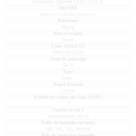
Katsuyama Supreme SAKE Co.,Ltd.
https://www.katsu-yama.com/
Miyagi
Japon
4986378162150
50
%
Autre
,
15.6
%
-1
Yamadanishiki
100
180, 300, 720, 1800
ml