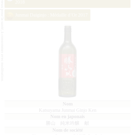
L'abus d'alcool est dangereux pour la santé, à consommer avec modération.
2018
Junmai Daiginjo : Médaille d’Or 2017
Katsuyama Junmai Ginjo Ken
勝山 純米吟醸 献