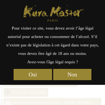
Kura Master Paris
Recherche
Kuramoto
Points de vente
Fr
日
Pour visiter ce site, vous devez avoir l’âge légal
an
本
Katsuyama Junmai Ginjo Ken
autorisé pour acheter ou consommer de l’alcool. S’il
n’existe pas de législation à cet égard dans votre pays,
çai
語
vous devez être âgé de 18 ans ou moins.
Avez-vous l'âge légal requis ?
Junmai Daiginjo : Médaille d’Or 2023
s
Junmai Daiginjo : Médaille d’Or 2022
Oui
Non
Junmai Daiginjo : Médaille de Platine 2019
Top 12 des Sakés 2018
Junmai Daiginjo & Junmai Ginjo : Médaille de Platine