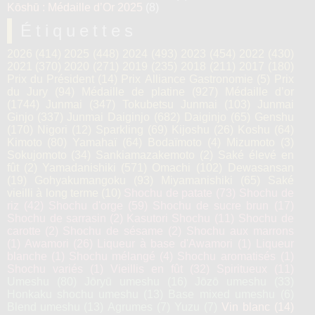
Kōshū : Médaille d’Or 2025
(8)
Étiquettes
2026
(414)
2025
(448)
2024
(493)
2023
(454)
2022
(430)
2021
(370)
2020
(271)
2019
(235)
2018
(211)
2017
(180)
Prix du Président
(14)
Prix Alliance Gastronomie
(5)
Prix
du Jury
(94)
Médaille de platine
(927)
Médaille d’or
(1744)
Junmai
(347)
Tokubetsu Junmai
(103)
Junmai
Ginjo
(337)
Junmai Daiginjo
(682)
Daiginjo
(65)
Genshu
(170)
Nigori
(12)
Sparkling
(69)
Kijoshu
(26)
Koshu
(64)
Kimoto
(80)
Yamahaï
(64)
Bodaïmoto
(4)
Mizumoto
(3)
Sokujomoto
(34)
Sankiamazakemoto
(2)
Saké élevé en
fût
(2)
Yamadanishiki
(571)
Omachi
(102)
Dewasansan
(19)
Gohyakumangoku
(93)
Miyamanishiki
(65)
Saké
vieilli à long terme
(10)
Shochu de patate
(73)
Shochu de
riz
(42)
Shochu d'orge
(59)
Shochu de sucre brun
(17)
Shochu de sarrasin
(2)
Kasutori Shochu
(11)
Shochu de
carotte
(2)
Shochu de sésame
(2)
Shochu aux marrons
(1)
Awamori
(26)
Liqueur à base d'Awamori
(1)
Liqueur
blanche
(1)
Shochu mélangé
(4)
Shochu aromatisés
(1)
Shochu variés
(1)
Vieillis en fût
(32)
Spiritueux
(11)
Umeshu
(80)
Jōryū umeshu
(16)
Jōzō umeshu
(33)
Honkaku shochu umeshu
(13)
Base mixed umeshu
(6)
Blend umeshu
(13)
Agrumes
(7)
Yuzu
(7)
Vin blanc
(14)