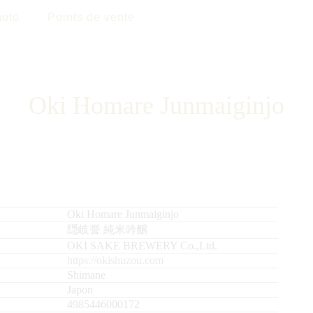
oto
Points de vente
Oki Homare Junmaiginjo
Oki Homare Junmaiginjo
隠岐誉 純米吟醸
OKI SAKE BREWERY Co.,Ltd.
https://okishuzou.com
Shimane
Japon
4985446000172