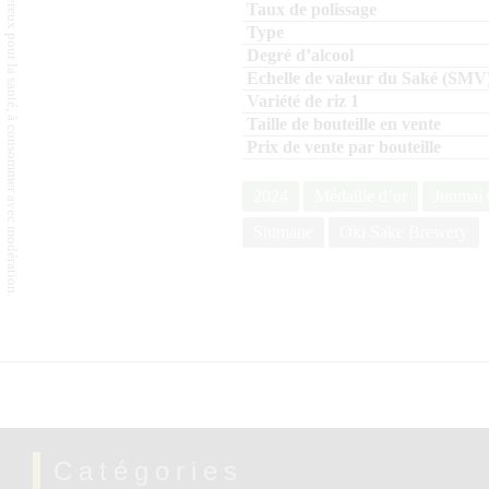
L'abus d'alcool est dangereux pour la santé, à consommer avec modération.
2024
Médaille d’or
Junmai 
Shimane
Oki Sake Brewery
Catégories