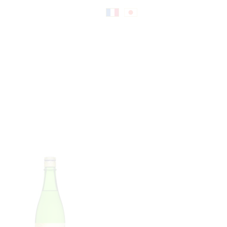
Fr
日
an
本
çai
語
s