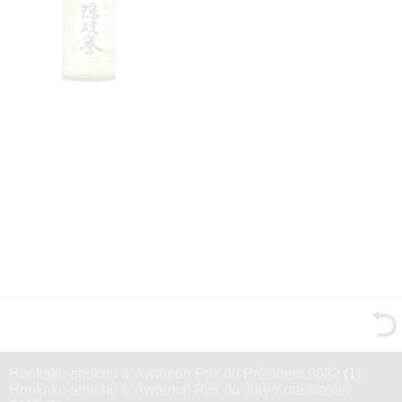
Honkaku-shochu & Awamori Prix du Président 2022
(1)
Honkaku-shochu & Awamori Prix du Jury Kura Master