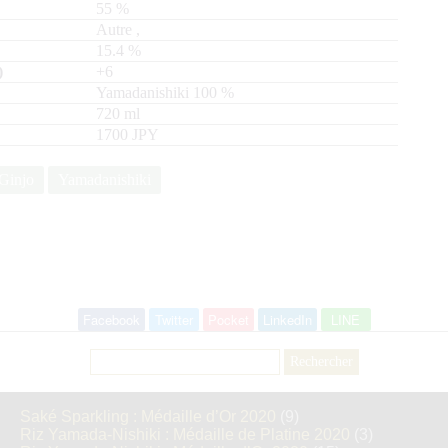
55
%
Autre
,
15.4
%
+6
Yamadanishiki
100
720
ml
1700 JPY
Ginjo
Yamadanishiki
Facebook
Twitter
Pocket
LinkedIn
LINE
Rechercher :
Saké Sparkling : Médaille d’Or 2020
(9)
Riz Yamada-Nishiki : Médaille de Platine 2020
(3)