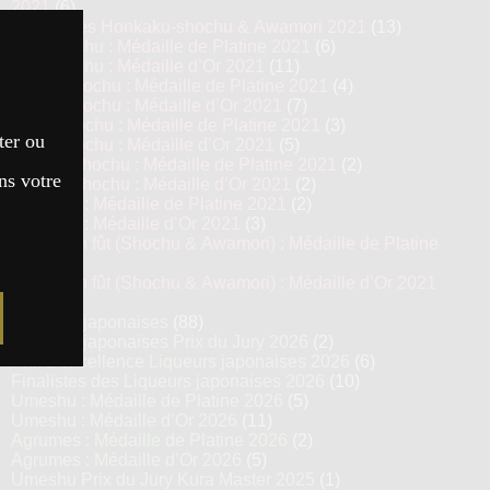
2021
(6)
Top 13 des Honkaku-shochu & Awamori 2021
(13)
Imo Shochu : Médaille de Platine 2021
(6)
Imo Shochu : Médaille d’Or 2021
(11)
Kome Shochu : Médaille de Platine 2021
(4)
Kome Shochu : Médaille d’Or 2021
(7)
Mugi Shochu : Médaille de Platine 2021
(3)
ter ou
Mugi Shochu : Médaille d’Or 2021
(5)
Kokuto Shochu : Médaille de Platine 2021
(2)
ns votre
Kokuto Shochu : Médaille d’Or 2021
(2)
Awamori : Médaille de Platine 2021
(2)
Awamori : Médaille d’Or 2021
(3)
Vieillis en fût (Shochu & Awamori) : Médaille de Platine
2021
(3)
Vieillis en fût (Shochu & Awamori) : Médaille d’Or 2021
(6)
Liqueurs japonaises
(88)
Liqueurs japonaises Prix du Jury 2026
(2)
Prix d’excellence Liqueurs japonaises 2026
(6)
Finalistes des Liqueurs japonaises 2026
(10)
Umeshu : Médaille de Platine 2026
(5)
Umeshu : Médaille d’Or 2026
(11)
Agrumes : Médaille de Platine 2026
(2)
Agrumes : Médaille d’Or 2026
(5)
Umeshu Prix du Jury Kura Master 2025
(1)