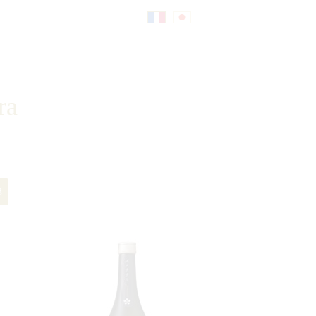
Fr
日
an
本
ra
çai
語
3
s