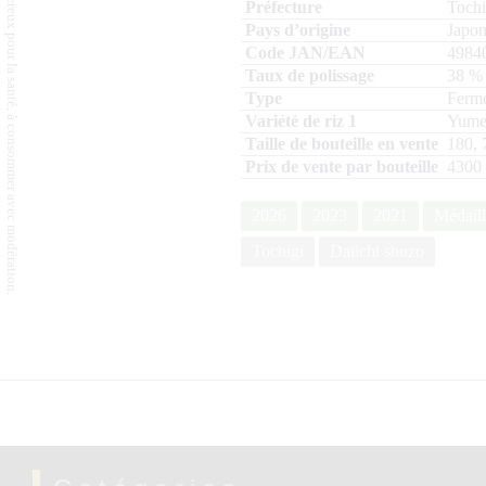
L'abus d'alcool est dangereux pour la santé, à consommer avec modération.
Tochi
Japo
4984
38
%
Ferme
Yume
180, 
4300
2026
2023
2021
Médaill
Tochigi
Daiichi shuzo