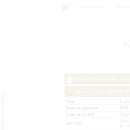
Recherche
Kuram
K
Junmai Daiginjo (36% – 50%) 
Junmai Daiginjo : Médaille d
Kaika
開華
Daiic
https
ge_id