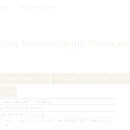
oto
Points de vente
aika Junmaidaiginjo Yumesasa
Médaille de Platine 2026
Junmai Daiginjo : Médaille d’Or 202
’Or 2021
 Junmaidaiginjo Yumesasara
 純米大吟醸 夢ささら
hi Sake Brewery Co.,Ltd
://shop.sakekaika.co.jp/view/item/000000000217?category_pa
=ct6