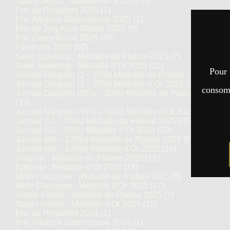
Sakés vieillis : Médaille d’Or 2026
(5)
Prix du Président 2025
(1)
Prix Alliance Gastronomie 2025
(1)
Prix du Jury Kura Master 2025
(8)
Prix d'excellence 2025
(30)
Finalistes 2025
(50)
Saké Sparkling : Médaille de Platine 2025
(7)
Saké Sparkling : Médaille d’Or 2025
(12)
Pour 
Junmai Daiginjo (1 – 35%) Médaille de Platine 2025
(14)
Junmai Daiginjo (1 – 35%) Médaille d’Or 2025
(27)
consomm
Junmai Daiginjo (36% – 50%) Médaille de Platine 2025
(35)
Junmai Daiginjo (36% – 50%) Médaille d’Or 2025
(69)
Junmai (51 – 65%) Médaille de Platine 2025
(35)
Junmai (51 – 65%) Médaille d’Or 2025
(70)
Junmai (66 – 100%) Médaille de Platine 2025
(6)
Junmai (66 – 100%) Médaille d’Or 2025
(10)
Daiginjo : Médaille de Platine 2025
(11)
Daiginjo : Médaille d’Or 2025
(18)
Moto Classique : Médaille de Platine 2025
(8)
Moto Classique : Médaille d’Or 2025
(17)
Sakés Vieillis : Médaille de Platine 2025
(7)
Sakés Vieillis : Médaille d’Or 2025
(12)
Prix du Président 2024
(1)
Prix Alliance Gastronomie 2024
(1)