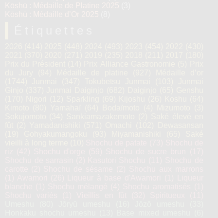
Kōshū : Médaille de Platine 2025
(3)
Kōshū : Médaille d’Or 2025
(8)
Étiquettes
2026
(414)
2025
(448)
2024
(493)
2023
(454)
2022
(430)
2021
(370)
2020
(271)
2019
(235)
2018
(211)
2017
(180)
Prix du Président
(14)
Prix Alliance Gastronomie
(5)
Prix
du Jury
(94)
Médaille de platine
(927)
Médaille d’or
(1744)
Junmai
(347)
Tokubetsu Junmai
(103)
Junmai
Ginjo
(337)
Junmai Daiginjo
(682)
Daiginjo
(65)
Genshu
(170)
Nigori
(12)
Sparkling
(69)
Kijoshu
(26)
Koshu
(64)
Kimoto
(80)
Yamahaï
(64)
Bodaïmoto
(4)
Mizumoto
(3)
Sokujomoto
(34)
Sankiamazakemoto
(2)
Saké élevé en
fût
(2)
Yamadanishiki
(571)
Omachi
(102)
Dewasansan
(19)
Gohyakumangoku
(93)
Miyamanishiki
(65)
Saké
vieilli à long terme
(10)
Shochu de patate
(73)
Shochu de
riz
(42)
Shochu d'orge
(59)
Shochu de sucre brun
(17)
Shochu de sarrasin
(2)
Kasutori Shochu
(11)
Shochu de
carotte
(2)
Shochu de sésame
(2)
Shochu aux marrons
(1)
Awamori
(26)
Liqueur à base d'Awamori
(1)
Liqueur
blanche
(1)
Shochu mélangé
(4)
Shochu aromatisés
(1)
Shochu variés
(1)
Vieillis en fût
(32)
Spiritueux
(11)
Umeshu
(80)
Jōryū umeshu
(16)
Jōzō umeshu
(33)
Honkaku shochu umeshu
(13)
Base mixed umeshu
(6)