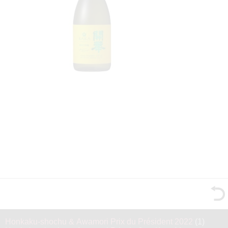
Honkaku-shochu & Awamori Prix du Président 2022
(1)