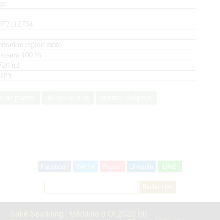
gi
n
072112754
ntation rapide moto
sasara
100
720
ml
 JPY
e de platine
Médaille d’or
Junmai Daiginjo
Facebook
Twitter
Pocket
LinkedIn
LINE
Rechercher :
Saké Sparkling : Médaille d’Or 2020
(9)