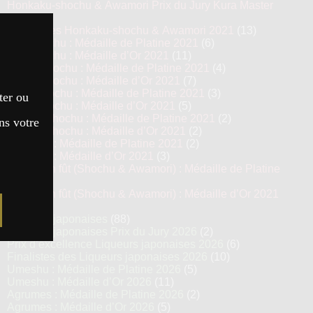
Honkaku-shochu & Awamori Prix du Jury Kura Master
2021
(6)
Top 13 des Honkaku-shochu & Awamori 2021
(13)
Imo Shochu : Médaille de Platine 2021
(6)
Imo Shochu : Médaille d’Or 2021
(11)
Kome Shochu : Médaille de Platine 2021
(4)
Kome Shochu : Médaille d’Or 2021
(7)
Mugi Shochu : Médaille de Platine 2021
(3)
ter ou
Mugi Shochu : Médaille d’Or 2021
(5)
Kokuto Shochu : Médaille de Platine 2021
(2)
ns votre
Kokuto Shochu : Médaille d’Or 2021
(2)
Awamori : Médaille de Platine 2021
(2)
Awamori : Médaille d’Or 2021
(3)
Vieillis en fût (Shochu & Awamori) : Médaille de Platine
2021
(3)
Vieillis en fût (Shochu & Awamori) : Médaille d’Or 2021
(6)
Liqueurs japonaises
(88)
Liqueurs japonaises Prix du Jury 2026
(2)
Prix d’excellence Liqueurs japonaises 2026
(6)
Finalistes des Liqueurs japonaises 2026
(10)
Umeshu : Médaille de Platine 2026
(5)
Umeshu : Médaille d’Or 2026
(11)
Agrumes : Médaille de Platine 2026
(2)
Agrumes : Médaille d’Or 2026
(5)